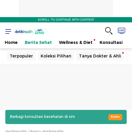
SCROLL TO CONTINUE WITH CONTENT
Home
Berita Sehat
Wellness & Diet
Konsultasi
Terpopuler
Koleksi Pilihan
Tanya Dokter & Ahli
T
Berbagi konsultasi kesehatan di sini
Kirim
detikHealth
Berita detikHealth