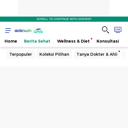
SCROLL TO CONTINUE WITH CONTENT
Home
Berita Sehat
Wellness & Diet
Konsultasi
Terpopuler
Koleksi Pilihan
Tanya Dokter & Ahli
T