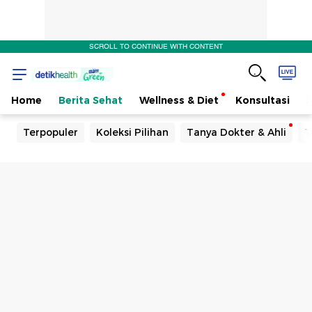
SCROLL TO CONTINUE WITH CONTENT
Home
Berita Sehat
Wellness & Diet
Konsultasi
Terpopuler
Koleksi Pilihan
Tanya Dokter & Ahli
T