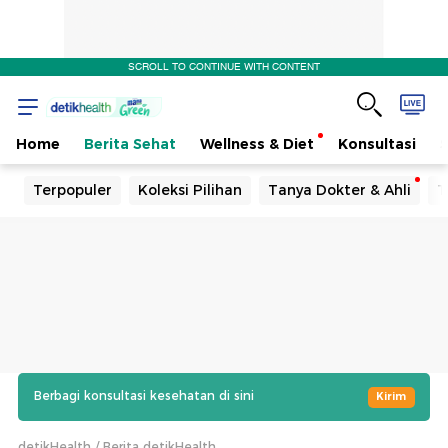
SCROLL TO CONTINUE WITH CONTENT
Home
Berita Sehat
Wellness & Diet
Konsultasi
Terpopuler
Koleksi Pilihan
Tanya Dokter & Ahli
T
Berbagi konsultasi kesehatan di sini
Kirim
detikHealth
Berita detikHealth