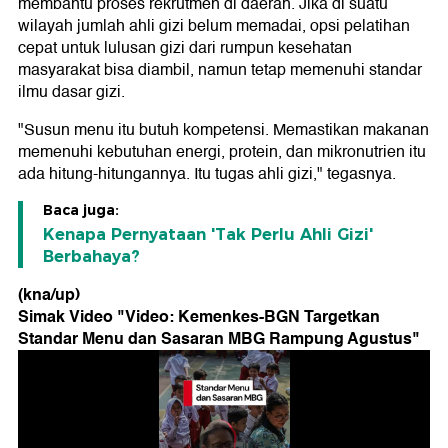
membantu proses rekrutmen di daerah. Jika di suatu
wilayah jumlah ahli gizi belum memadai, opsi pelatihan
cepat untuk lulusan gizi dari rumpun kesehatan
masyarakat bisa diambil, namun tetap memenuhi standar
ilmu dasar gizi.
"Susun menu itu butuh kompetensi. Memastikan makanan
memenuhi kebutuhan energi, protein, dan mikronutrien itu
ada hitung-hitungannya. Itu tugas ahli gizi," tegasnya.
Baca juga:
Kenapa Pernyataan 'Tak Perlu Ahli Gizi'
Berbahaya?
(kna/up)
Simak Video "
Video: Kemenkes-BGN Targetkan
Standar Menu dan Sasaran MBG Rampung Agustus
"