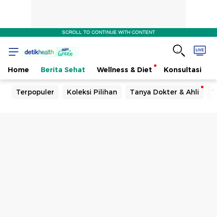
SCROLL TO CONTINUE WITH CONTENT
Home
Berita Sehat
Wellness & Diet
Konsultasi
Terpopuler
Koleksi Pilihan
Tanya Dokter & Ahli
T