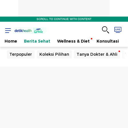
SCROLL TO CONTINUE WITH CONTENT
Home
Berita Sehat
Wellness & Diet
Konsultasi
Terpopuler
Koleksi Pilihan
Tanya Dokter & Ahli
T