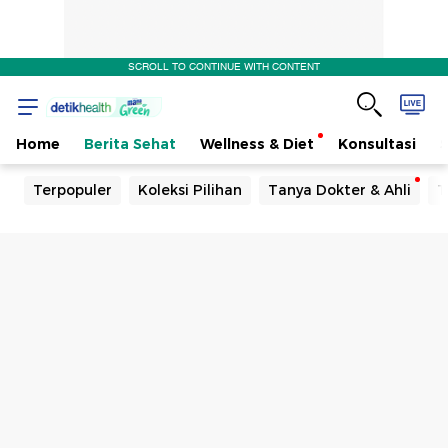
SCROLL TO CONTINUE WITH CONTENT
Home
Berita Sehat
Wellness & Diet
Konsultasi
Terpopuler
Koleksi Pilihan
Tanya Dokter & Ahli
T