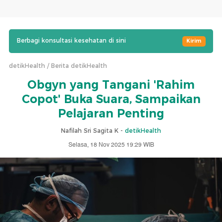
Berbagi konsultasi kesehatan di sini
Kirim
detikHealth
Berita detikHealth
Obgyn yang Tangani 'Rahim
Copot' Buka Suara, Sampaikan
Pelajaran Penting
Nafilah Sri Sagita K -
detikHealth
Selasa, 18 Nov 2025 19:29 WIB