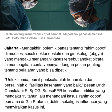
Cerita tentang kasus 'rahim copot' sempat jadi polemik panas di medsos.
Foto: Getty Images/Jose Luis Carrascosa
Jakarta
-
Mengakhiri polemik panas tentang 'rahim copot'
di medsos, sosok dokter obstetri dan ginekologi (obgyn)
yang mengaku menangani kasus tersebut angkat bicara.
Ia membagikan cerita versinya, dengan pesan penting
tentang pelajaran yang bisa dipetik.
"Untuk semua bumil periksakanlah kehamilan dan
bersalinlah di fasilitas kesehatan yang baik," pesan Dr dr
Christofani E, SpOG, SubspFER konsultan fertilitas yang
mengaku 15 tahun lalu menangani kasus 'rahim copot'
bersama dr Gia Pratama, dokter sekaligus influencer yang
memviralkan kasus ini.