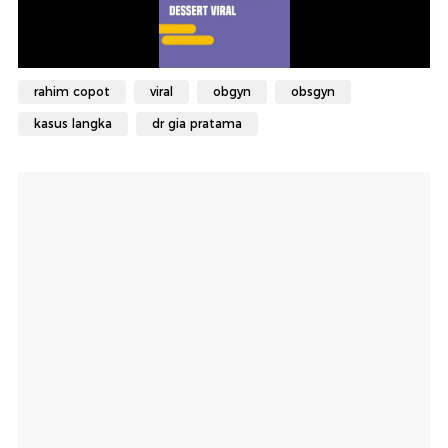
rahim copot
viral
obgyn
obsgyn
kasus langka
dr gia pratama