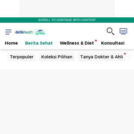
SCROLL TO CONTINUE WITH CONTENT
Home
Berita Sehat
Wellness & Diet
Konsultasi
Terpopuler
Koleksi Pilihan
Tanya Dokter & Ahli
T