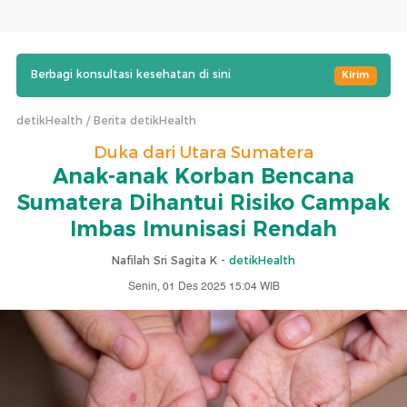
Berbagi konsultasi kesehatan di sini
Kirim
detikHealth
Berita detikHealth
Duka dari Utara Sumatera
Anak-anak Korban Bencana
Sumatera Dihantui Risiko Campak
Imbas Imunisasi Rendah
Nafilah Sri Sagita K -
detikHealth
Senin, 01 Des 2025 15:04 WIB