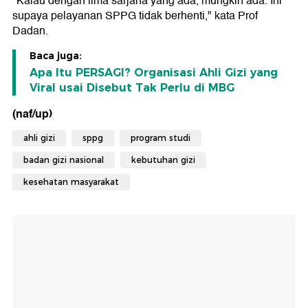
"Kalau dengan lima sarjana yang ada, mungkin ada. Ini
supaya pelayanan SPPG tidak berhenti," kata Prof
Dadan.
Baca juga:
Apa Itu PERSAGI? Organisasi Ahli Gizi yang
Viral usai Disebut Tak Perlu di MBG
(naf/up)
ahli gizi
sppg
program studi
badan gizi nasional
kebutuhan gizi
kesehatan masyarakat