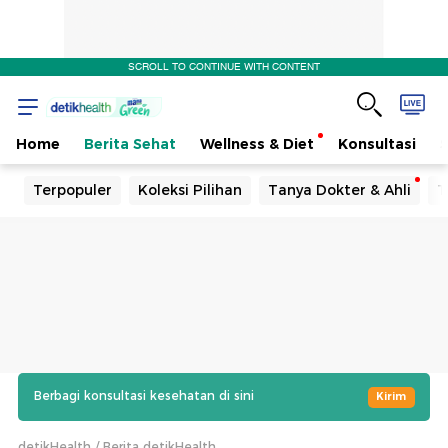
SCROLL TO CONTINUE WITH CONTENT
Home
Berita Sehat
Wellness & Diet
Konsultasi
Terpopuler
Koleksi Pilihan
Tanya Dokter & Ahli
T
Berbagi konsultasi kesehatan di sini
Kirim
detikHealth
Berita detikHealth