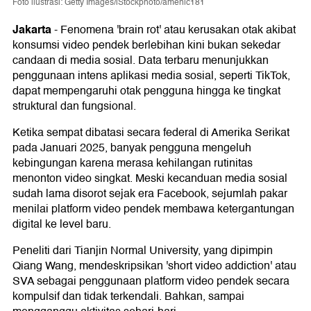
Foto ilustrasi: Getty Images/iStockphoto/amenic181
Jakarta
-
Fenomena 'brain rot' atau kerusakan otak akibat
konsumsi video pendek berlebihan kini bukan sekedar
candaan di media sosial. Data terbaru menunjukkan
penggunaan intens aplikasi media sosial, seperti TikTok,
dapat mempengaruhi otak pengguna hingga ke tingkat
struktural dan fungsional.
Ketika sempat dibatasi secara federal di Amerika Serikat
pada Januari 2025, banyak pengguna mengeluh
kebingungan karena merasa kehilangan rutinitas
menonton video singkat. Meski kecanduan media sosial
sudah lama disorot sejak era Facebook, sejumlah pakar
menilai platform video pendek membawa ketergantungan
digital ke level baru.
Peneliti dari Tianjin Normal University, yang dipimpin
Qiang Wang, mendeskripsikan 'short video addiction' atau
SVA sebagai penggunaan platform video pendek secara
kompulsif dan tidak terkendali. Bahkan, sampai