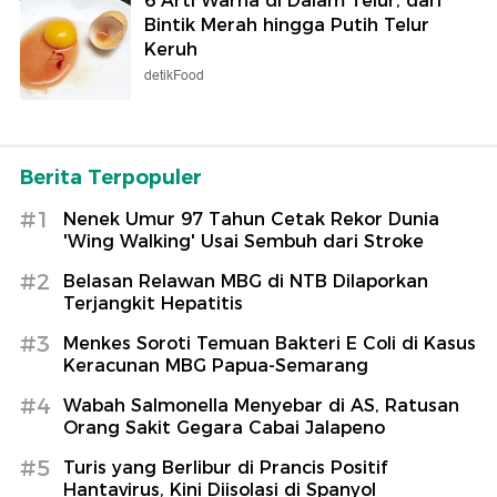
6 Arti Warna di Dalam Telur, dari
Bintik Merah hingga Putih Telur
Keruh
detikFood
Berita Terpopuler
#1
Nenek Umur 97 Tahun Cetak Rekor Dunia
'Wing Walking' Usai Sembuh dari Stroke
#2
Belasan Relawan MBG di NTB Dilaporkan
Terjangkit Hepatitis
#3
Menkes Soroti Temuan Bakteri E Coli di Kasus
Keracunan MBG Papua-Semarang
#4
Wabah Salmonella Menyebar di AS, Ratusan
Orang Sakit Gegara Cabai Jalapeno
#5
Turis yang Berlibur di Prancis Positif
Hantavirus, Kini Diisolasi di Spanyol