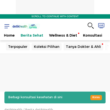
SCROLL TO CONTINUE WITH CONTENT
Home
Berita Sehat
Wellness & Diet
Konsultasi
Terpopuler
Koleksi Pilihan
Tanya Dokter & Ahli
T
Berbagi konsultasi kesehatan di sini
Kirim
detikHealth
Berita detikHealth