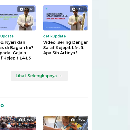
02:13
01:39
kUpdate
detikUpdate
o: Nyeri dan
Video: Sering Dengar
s di Bagian Ini?
Saraf Kejepit L4-L5,
padai Gejala
Apa Sih Artinya?
f Kejepit L4-L5
Lihat Selengkapnya
to
6 Foto
4 Foto