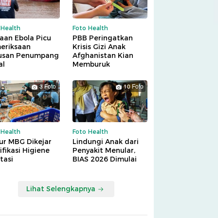
 Health
Foto Health
aan Ebola Picu
PBB Peringatkan
eriksaan
Krisis Gizi Anak
usan Penumpang
Afghanistan Kian
al
Memburuk
3 Foto
10 Foto
 Health
Foto Health
ur MBG Dikejar
Lindungi Anak dari
ifikasi Higiene
Penyakit Menular,
tasi
BIAS 2026 Dimulai
Lihat Selengkapnya