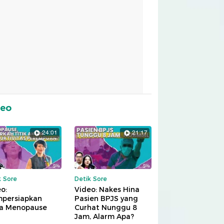
deo
24:01
21:17
k Sore
Detik Sore
o:
Video: Nakes Hina
persiapkan
Pasien BPJS yang
a Menopause
Curhat Nunggu 8
Jam, Alarm Apa?