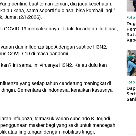
ang penting buat teman-teman, dia jaga kesehatan,
alau kena, sama seperti flu biasa, bisa kembali lagi,"
, Jumat (2/1/2026).
Foto
Dug
ti COVID-19 mematikannya. Tidak. Ini adalah flu biasa,
Pem
Rat
Kap
arian dari influenza tipe A dengan subtipe H3N2,
irus COVID-19 di masa pandemi.
u kan? Ini sama. Ini virusnya H3N2. Kalau dulu kan
fluenza yang setiap tahun cenderung meningkat di
Foto
Dap
dingin. Sementara di Indonesia, kenaikan kasusnya
Sert
Sani
aran influenza, termasuk varian subclade K, terjadi
an penggunaan masker bagi yang sakit untuk mencegah
blik atau lingkungan dengan mobilitas tinggi.