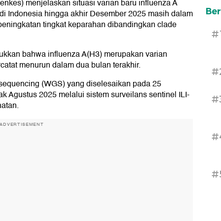
kes) menjelaskan situasi varian baru influenza A
Ber
' di Indonesia hingga akhir Desember 2025 masih dalam
 peningkatan tingkat keparahan dibandingkan clade
#
njukkan bahwa influenza A(H3) merupakan varian
rcatat menurun dalam dua bulan terakhir.
#
sequencing (WGS) yang diselesaikan pada 25
k Agustus 2025 melalui sistem surveilans sentinel ILI-
#
hatan.
ADVERTISEMENT
#
#