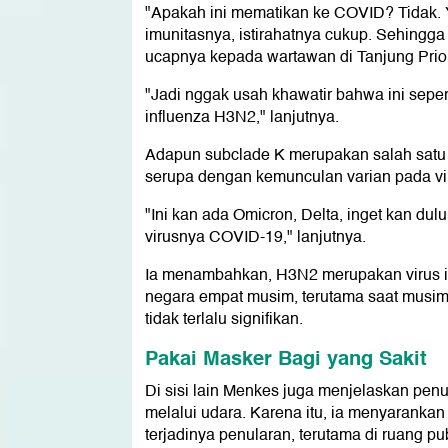
"Apakah ini mematikan ke COVID? Tidak. Y
imunitasnya, istirahatnya cukup. Sehingga k
ucapnya kepada wartawan di Tanjung Priok
"Jadi nggak usah khawatir bahwa ini seper
influenza H3N2," lanjutnya.
Adapun subclade K merupakan salah satu v
serupa dengan kemunculan varian pada v
"Ini kan ada Omicron, Delta, inget kan dul
virusnya COVID-19," lanjutnya.
Ia menambahkan, H3N2 merupakan virus in
negara empat musim, terutama saat musim 
tidak terlalu signifikan.
Pakai Masker Bagi yang Sakit
Di sisi lain Menkes juga menjelaskan penul
melalui udara. Karena itu, ia menyarank
terjadinya penularan, terutama di ruang pu