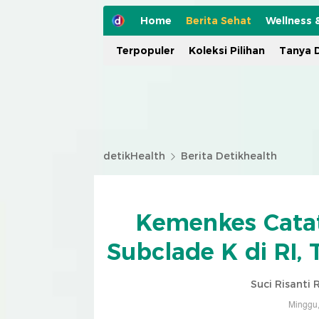
Home
Berita Sehat
Wellness 
Terpopuler
Koleksi Pilihan
Tanya D
detikHealth
Berita Detikhealth
Kemenkes Catat
Subclade K di RI, 
Suci Risanti
Minggu,