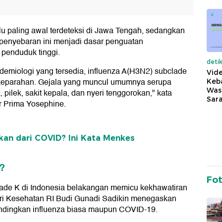
 paling awal terdeteksi di Jawa Tengah, sedangkan
a penyebaran ini menjadi dasar penguatan
penduduk tinggi.
deti
emiologi yang tersedia, influenza A(H3N2) subclade
Vide
 keparahan. Gejala yang muncul umumnya serupa
Keba
Was
pilek, sakit kepala, dan nyeri tenggorokan," kata
Sara
r Prima Yosephine.
kan dari COVID? Ini Kata Menkes
?
Fo
lade K di Indonesia belakangan memicu kekhawatiran
eri Kesehatan RI Budi Gunadi Sadikin menegaskan
bandingkan influenza biasa maupun COVID-19.