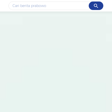
Cancel
Yang sedang ramai dicari
#1
data live draw sgp
#2
piala presiden 2026
#3
prabowo
#4
iran
#5
gempa hari ini
Promoted
Terakhir yang dicari
Loading...