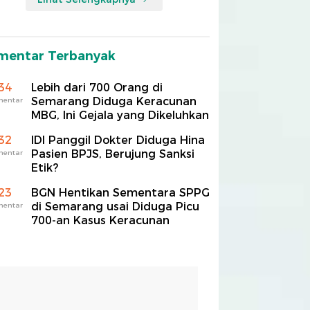
mentar Terbanyak
34
Lebih dari 700 Orang di
Semarang Diduga Keracunan
mentar
MBG, Ini Gejala yang Dikeluhkan
32
IDI Panggil Dokter Diduga Hina
Pasien BPJS, Berujung Sanksi
mentar
Etik?
23
BGN Hentikan Sementara SPPG
di Semarang usai Diduga Picu
mentar
700-an Kasus Keracunan