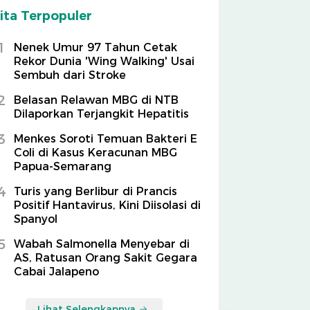
ita Terpopuler
1
Nenek Umur 97 Tahun Cetak
Rekor Dunia 'Wing Walking' Usai
Sembuh dari Stroke
2
Belasan Relawan MBG di NTB
Dilaporkan Terjangkit Hepatitis
3
Menkes Soroti Temuan Bakteri E
Coli di Kasus Keracunan MBG
Papua-Semarang
4
Turis yang Berlibur di Prancis
Positif Hantavirus, Kini Diisolasi di
Spanyol
5
Wabah Salmonella Menyebar di
AS, Ratusan Orang Sakit Gegara
Cabai Jalapeno
Lihat Selengkapnya