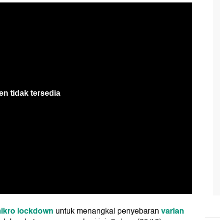
ikro lockdown
varian
untuk menangkal penyebaran