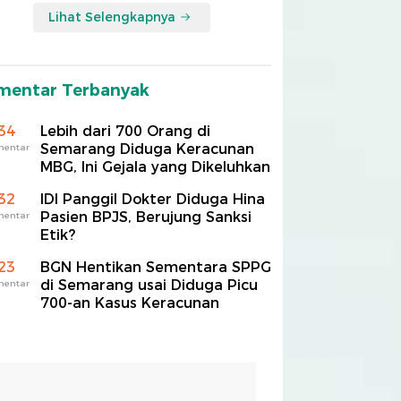
Lihat Selengkapnya
mentar Terbanyak
34
Lebih dari 700 Orang di
Semarang Diduga Keracunan
mentar
MBG, Ini Gejala yang Dikeluhkan
32
IDI Panggil Dokter Diduga Hina
Pasien BPJS, Berujung Sanksi
mentar
Etik?
23
BGN Hentikan Sementara SPPG
di Semarang usai Diduga Picu
mentar
700-an Kasus Keracunan