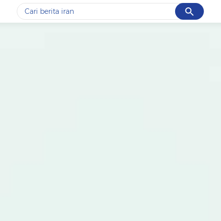
Cancel
Yang sedang ramai dicari
#1
data live draw sgp
#2
kebakaran
#3
prabowo
#4
iran
#5
gempa hari ini
Promoted
Terakhir yang dicari
Loading...