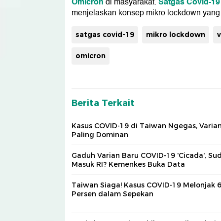
Omicron
Satgas Covid-19
di masyarakat.
menjelaskan konsep mikro lockdown yang 
satgas covid-19
mikro lockdown
v
omicron
Berita Terkait
Kasus COVID-19 di Taiwan Ngegas, Varian
Paling Dominan
Gaduh Varian Baru COVID-19 'Cicada', Su
Masuk RI? Kemenkes Buka Data
Taiwan Siaga! Kasus COVID-19 Melonjak 
Persen dalam Sepekan