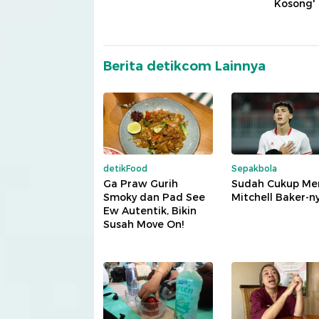
Kosong'
Berita detikcom Lainnya
detikFood
Sepakbola
Ga Praw Gurih
Sudah Cukup Me
Smoky dan Pad See
Mitchell Baker-n
Ew Autentik, Bikin
Susah Move On!