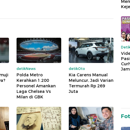
Mem
Keje
Deti
Vide
Pas
Cur
detikNews
detikOto
Jam
muji
Polda Metro
Kia Carens Manual
ya?
Kerahkan 1.200
Meluncur, Jadi Varian
Personel Amankan
Termurah Rp 269
Laga Chelsea Vs
Juta
Milan di GBK
Fo