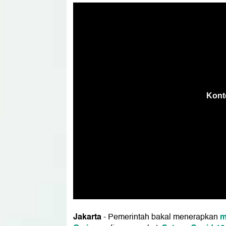
Jakarta
m
- Pemerintah bakal menerapkan