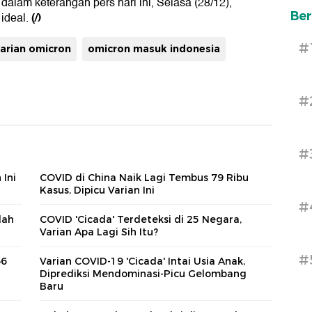
dalam keterangan pers hari ini, Selasa (28/12),
Ber
(/)
ideal.
#
arian omicron
omicron masuk indonesia
#
#
 Ini
COVID di China Naik Lagi Tembus 79 Ribu
Kasus, Dipicu Varian Ini
#
dah
COVID 'Cicada' Terdeteksi di 25 Negara,
Varian Apa Lagi Sih Itu?
#
66
Varian COVID-19 'Cicada' Intai Usia Anak,
Diprediksi Mendominasi-Picu Gelombang
Baru