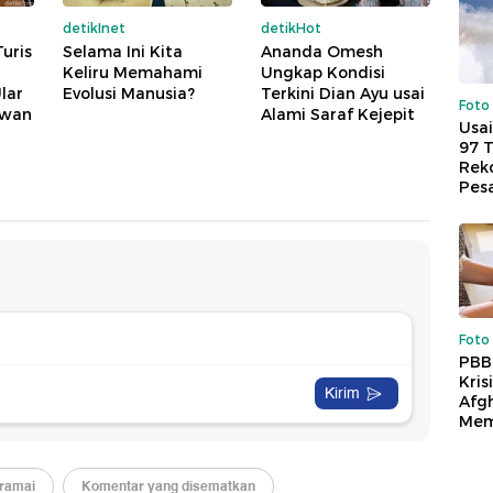
detikInet
detikHot
Turis
Selama Ini Kita
Ananda Omesh
Keliru Memahami
Ungkap Kondisi
lar
Evolusi Manusia?
Terkini Dian Ayu usai
Foto
awan
Alami Saraf Kejepit
Usai
97 
Reko
Pes
Foto
PBB
Kris
Afg
Mem