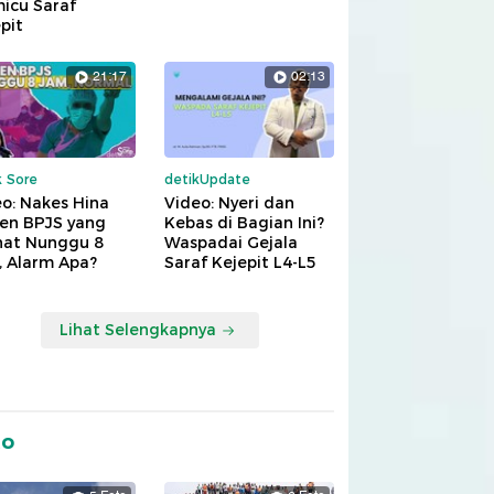
icu Saraf
pit
21:17
02:13
k Sore
detikUpdate
o: Nakes Hina
Video: Nyeri dan
ien BPJS yang
Kebas di Bagian Ini?
hat Nunggu 8
Waspadai Gejala
, Alarm Apa?
Saraf Kejepit L4-L5
Lihat Selengkapnya
to