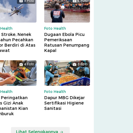
5 Foto
6 Foto
 Health
Foto Health
 Stroke, Nenek
Dugaan Ebola Picu
Tahun Pecahkan
Pemeriksaan
r Berdiri di Atas
Ratusan Penumpang
awat
Kapal
4 Foto
3 Foto
 Health
Foto Health
 Peringatkan
Dapur MBG Dikejar
is Gizi Anak
Sertifikasi Higiene
hanistan Kian
Sanitasi
buruk
Lihat Selengkapnya