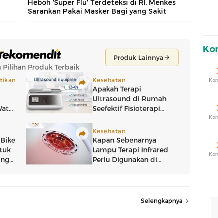
Heboh 'Super Flu' Terdeteksi di RI, Menkes
Sarankan Pakai Masker Bagi yang Sakit
Ko
Ko
Ko
Ko
Selengkapnya