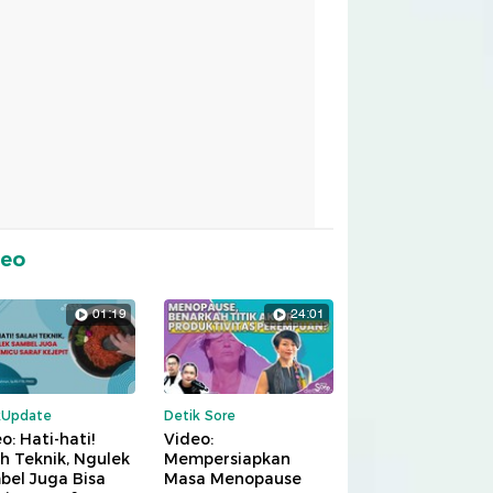
deo
01:19
24:01
kUpdate
Detik Sore
o: Hati-hati!
Video:
h Teknik, Ngulek
Mempersiapkan
bel Juga Bisa
Masa Menopause