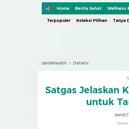
Home
Berita Sehat
Wellness 
Terpopuler
Koleksi Pilihan
Tanya D
detikHealth
Detiktv
V
Satgas Jelaskan 
untuk Ta
detikT
Selasa,