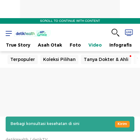
SCROLL TO CONTINUE WITH CONTENT
True Story
Asah Otak
Foto
Video
Infografis
Terpopuler
Koleksi Pilihan
Tanya Dokter & Ahli
T
Berbagi konsultasi kesehatan di sini
Kirim
detikHealth
detikTV