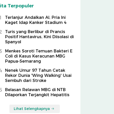
ita Terpopuler
1
Terlanjur Andalkan AI, Pria Ini
Kaget Idap Kanker Stadium 4
2
Turis yang Berlibur di Prancis
Positif Hantavirus, Kini Diisolasi di
Spanyol
3
Menkes Soroti Temuan Bakteri E
Coli di Kasus Keracunan MBG
Papua-Semarang
4
Nenek Umur 97 Tahun Cetak
Rekor Dunia 'Wing Walking' Usai
Sembuh dari Stroke
5
Belasan Relawan MBG di NTB
Dilaporkan Terjangkit Hepatitis
Lihat Selengkapnya