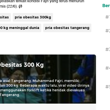
laskan terkait kondisi Fajri yang terus menurun
Ber
(/)
mis (22/6).
#
sitas
pria obesitas 300kg
00 kg meninggal dunia
pria obesitas tangerang
#
#
Obesitas 300 Kg
#
ia asal Tangerang, Muhammad Fajri, memiliki
an 300 kg. Beberapa waktu lalu, viral video dirinya
#
 menggunakan forklift ketika hendak dievakuasi
Tangerang.