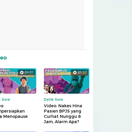
deo
24:01
21:17
k Sore
Detik Sore
o:
Video: Nakes Hina
persiapkan
Pasien BPJS yang
a Menopause
Curhat Nunggu 8
Jam, Alarm Apa?