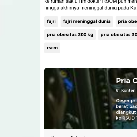
ke rumah sakit. Tim dokter RSCM pun menje
hingga akhirnya meninggal dunia pada Ka
fajri
fajri meninggal dunia
pria obe
pria obesitas 300 kg
pria obesitas 3
rscm
Pria 
61 Konten
Geger pr
berat bad
diangkut
ke RSUD 