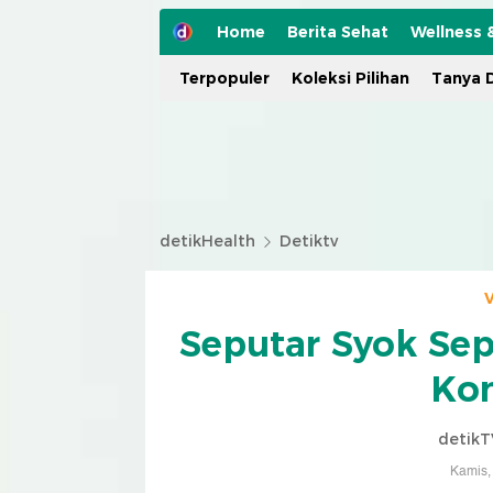
Home
Berita Sehat
Wellness 
Terpopuler
Koleksi Pilihan
Tanya D
detikHealth
Detiktv
V
Seputar Syok Se
Kon
detikT
Kamis,