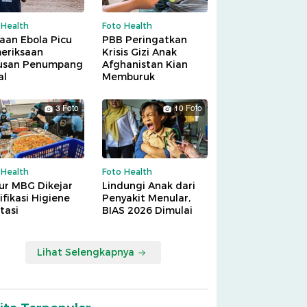
 Health
Foto Health
aan Ebola Picu
PBB Peringatkan
eriksaan
Krisis Gizi Anak
usan Penumpang
Afghanistan Kian
al
Memburuk
3 Foto
10 Foto
 Health
Foto Health
ur MBG Dikejar
Lindungi Anak dari
ifikasi Higiene
Penyakit Menular,
tasi
BIAS 2026 Dimulai
Lihat Selengkapnya