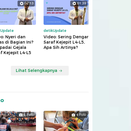
02:13
01:39
kUpdate
detikUpdate
o: Nyeri dan
Video: Sering Dengar
s di Bagian Ini?
Saraf Kejepit L4-L5,
padai Gejala
Apa Sih Artinya?
f Kejepit L4-L5
Lihat Selengkapnya
to
6 Foto
4 Foto