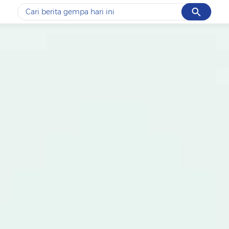
Cancel
Yang sedang ramai dicari
#1
data live draw sgp
#2
piala presiden 2026
#3
prabowo
#4
iran
#5
gempa hari ini
Promoted
Terakhir yang dicari
Loading...