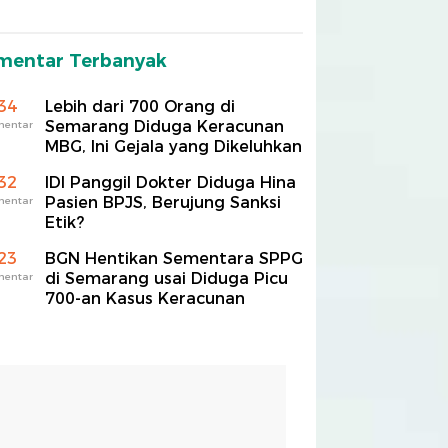
mentar Terbanyak
34
Lebih dari 700 Orang di
Semarang Diduga Keracunan
mentar
MBG, Ini Gejala yang Dikeluhkan
32
IDI Panggil Dokter Diduga Hina
Pasien BPJS, Berujung Sanksi
mentar
Etik?
23
BGN Hentikan Sementara SPPG
di Semarang usai Diduga Picu
mentar
700-an Kasus Keracunan