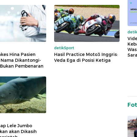
deti
Vide
Keba
detikSport
Was
kes Hina Pasien
Hasil Practice Moto3 Inggris:
Sara
0 Nama Dikantongi-
Veda Ega di Posisi Ketiga
 Bukan Pembenaran
Fo
ap Lele Jumbo
kan akan Dikasih