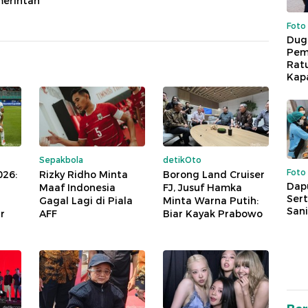
merintah
Foto
Dug
Pem
Rat
Kap
Sepakbola
detikOto
Foto
026:
Rizky Ridho Minta
Borong Land Cruiser
Dap
Maaf Indonesia
FJ, Jusuf Hamka
Sert
Gagal Lagi di Piala
Minta Warna Putih:
Sani
r
AFF
Biar Kayak Prabowo