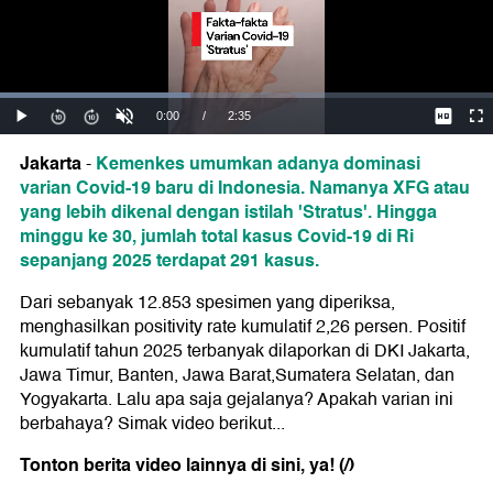
Jakarta
Kemenkes umumkan adanya dominasi
-
varian Covid-19 baru di Indonesia. Namanya XFG atau
yang lebih dikenal dengan istilah 'Stratus'. Hingga
minggu ke 30, jumlah total kasus Covid-19 di Ri
sepanjang 2025 terdapat 291 kasus.
Dari sebanyak 12.853 spesimen yang diperiksa,
menghasilkan positivity rate kumulatif 2,26 persen. Positif
kumulatif tahun 2025 terbanyak dilaporkan di DKI Jakarta,
Jawa Timur, Banten, Jawa Barat,Sumatera Selatan, dan
Yogyakarta. Lalu apa saja gejalanya? Apakah varian ini
berbahaya? Simak video berikut...
Tonton berita video lainnya di sini, ya!
(/)