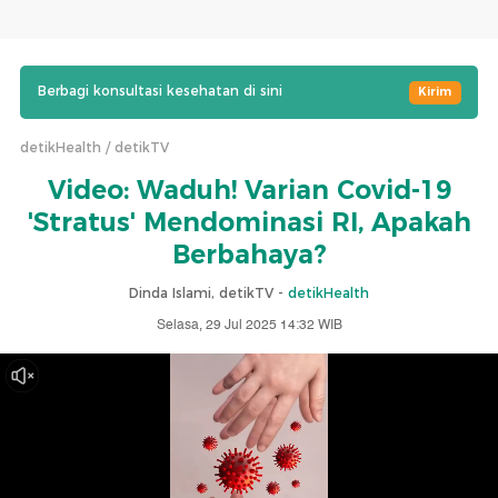
Berbagi konsultasi kesehatan di sini
Kirim
detikHealth
detikTV
Video: Waduh! Varian Covid-19
'Stratus' Mendominasi RI, Apakah
Berbahaya?
Dinda Islami, detikTV -
detikHealth
Selasa, 29 Jul 2025 14:32 WIB