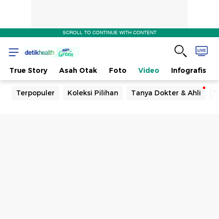
SCROLL TO CONTINUE WITH CONTENT
True Story
Asah Otak
Foto
Video
Infografis
Terpopuler
Koleksi Pilihan
Tanya Dokter & Ahli
T