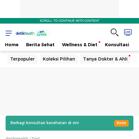
SCROLL TO CONTINUE WITH CONTENT
Home
Berita Sehat
Wellness & Diet
Konsultasi
Terpopuler
Koleksi Pilihan
Tanya Dokter & Ahli
T
Berbagi konsultasi kesehatan di sini
Kirim
detikHealth
Diet