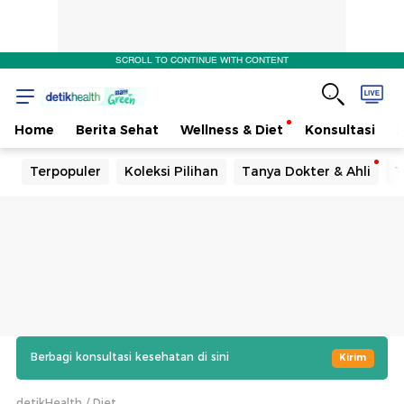
SCROLL TO CONTINUE WITH CONTENT
Home
Berita Sehat
Wellness & Diet
Konsultasi
Terpopuler
Koleksi Pilihan
Tanya Dokter & Ahli
T
Berbagi konsultasi kesehatan di sini
Kirim
detikHealth
Diet