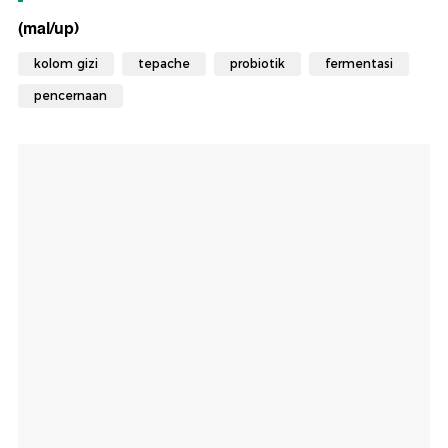
(mal/up)
kolom gizi
tepache
probiotik
fermentasi
pencernaan