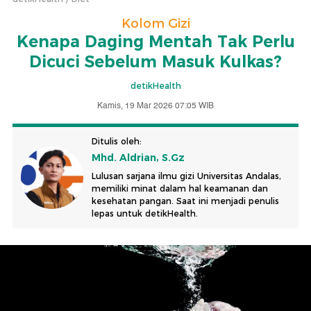
Kolom Gizi
Kenapa Daging Mentah Tak Perlu
Dicuci Sebelum Masuk Kulkas?
detikHealth
Kamis, 19 Mar 2026 07:05 WIB
Ditulis oleh:
Mhd. Aldrian, S.Gz
Lulusan sarjana ilmu gizi Universitas Andalas,
memiliki minat dalam hal keamanan dan
kesehatan pangan. Saat ini menjadi penulis
lepas untuk detikHealth.