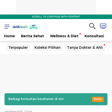
SCROLL TO CONTINUE WITH CONTENT
Home
Berita Sehat
Wellness & Diet
Konsultasi
Terpopuler
Koleksi Pilihan
Tanya Dokter & Ahli
T
Berbagi konsultasi kesehatan di sini
Kirim
detikHealth
Diet