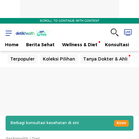
SCROLL TO CONTINUE WITH CONTENT
Home
Berita Sehat
Wellness & Diet
Konsultasi
Terpopuler
Koleksi Pilihan
Tanya Dokter & Ahli
T
Berbagi konsultasi kesehatan di sini
Kirim
detikHealth
Diet