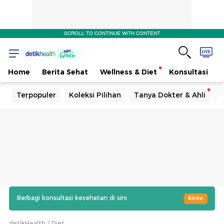
SCROLL TO CONTINUE WITH CONTENT
Home
Berita Sehat
Wellness & Diet
Konsultasi
Terpopuler
Koleksi Pilihan
Tanya Dokter & Ahli
T
Berbagi konsultasi kesehatan di sini
Kirim
detikHealth
Diet