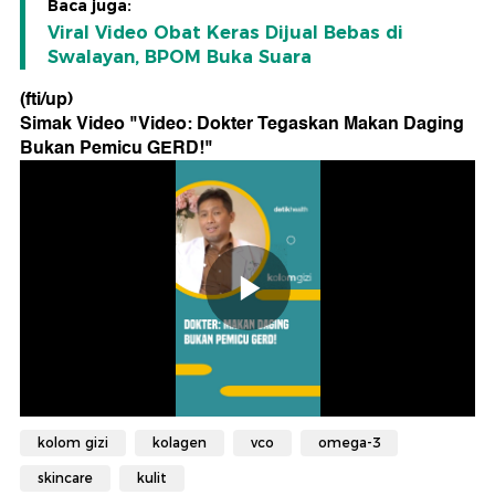
Baca juga:
Viral Video Obat Keras Dijual Bebas di
Swalayan, BPOM Buka Suara
(fti/up)
Simak Video "
Video: Dokter Tegaskan Makan Daging
Bukan Pemicu GERD!
"
kolom gizi
kolagen
vco
omega-3
skincare
kulit