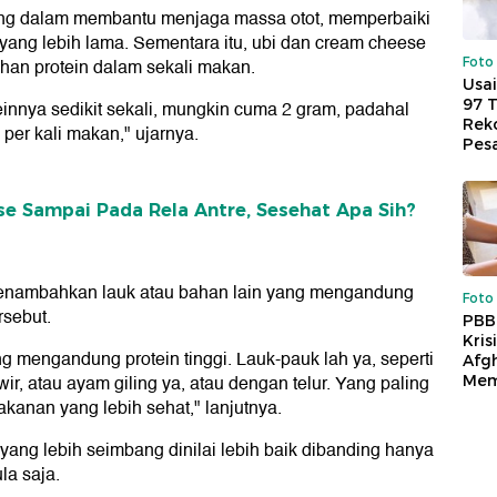
nting dalam membantu menjaga massa otot, memperbaiki
yang lebih lama. Sementara itu, ubi dan cream cheese
Foto
han protein dalam sekali makan.
Usai
97 
innya sedikit sekali, mungkin cuma 2 gram, padahal
Reko
 per kali makan," ujarnya.
Pes
se Sampai Pada Rela Antre, Sesehat Apa Sih?
menambahkan lauk atau bahan lain yang mengandung
Foto
rsebut.
PBB
Kris
 mengandung protein tinggi. Lauk-pauk lah ya, seperti
Afg
, atau ayam giling ya, atau dengan telur. Yang paling
Mem
kanan yang lebih sehat," lanjutnya.
 yang lebih seimbang dinilai lebih baik dibanding hanya
la saja.