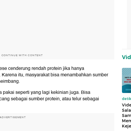
O CONTINUE WITH CONTENT
Vi
se cenderung rendah protein jika hanya
. Karena itu, masyarakat bisa menambahkan sumber
 seimbang.
a pakai seperti yang lagi kekinian juga. Bisa
ng sebagai sumber protein, atau telur sebagai
deti
Vide
Sala
Sam
ADVERTISEMENT
Mem
Keje