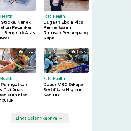
 Health
Foto Health
 Stroke, Nenek
Dugaan Ebola Picu
Tahun Pecahkan
Pemeriksaan
r Berdiri di Atas
Ratusan Penumpang
awat
Kapal
4 Foto
3 Foto
 Health
Foto Health
 Peringatkan
Dapur MBG Dikejar
is Gizi Anak
Sertifikasi Higiene
hanistan Kian
Sanitasi
buruk
Lihat Selengkapnya