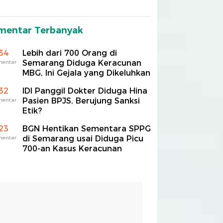
mentar Terbanyak
34
Lebih dari 700 Orang di
Semarang Diduga Keracunan
mentar
MBG, Ini Gejala yang Dikeluhkan
32
IDI Panggil Dokter Diduga Hina
Pasien BPJS, Berujung Sanksi
mentar
Etik?
23
BGN Hentikan Sementara SPPG
di Semarang usai Diduga Picu
mentar
700-an Kasus Keracunan