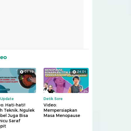
deo
01:19
24:01
kUpdate
Detik Sore
o: Hati-hati!
Video:
h Teknik, Ngulek
Mempersiapkan
bel Juga Bisa
Masa Menopause
icu Saraf
pit