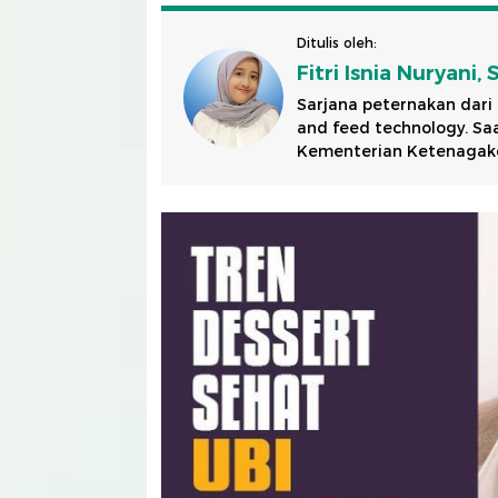
Ditulis oleh:
Fitri Isnia Nuryani, 
Sarjana peternakan dari
and feed technology. S
Kementerian Ketenagaker