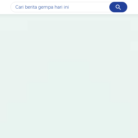
Cancel
Yang sedang ramai dicari
#1
data live draw sgp
#2
k-talk
#3
kebakaran
#4
prabowo
#5
gempa hari ini
Promoted
Terakhir yang dicari
Loading...