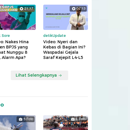
21:17
02:13
k Sore
detikUpdate
o: Nakes Hina
Video: Nyeri dan
ien BPJS yang
Kebas di Bagian Ini?
hat Nunggu 8
Waspadai Gejala
, Alarm Apa?
Saraf Kejepit L4-L5
Lihat Selengkapnya
to
5 Foto
6 Foto