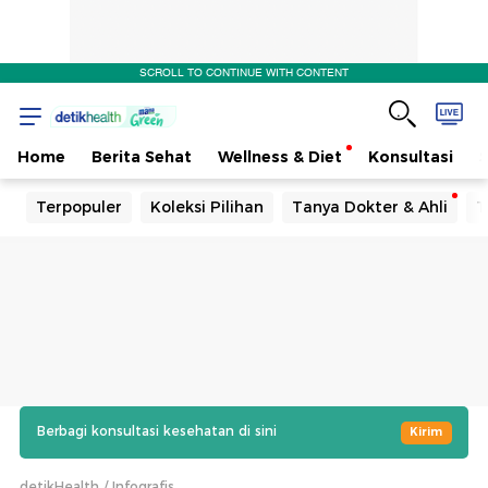
SCROLL TO CONTINUE WITH CONTENT
Home
Berita Sehat
Wellness & Diet
Konsultasi
Terpopuler
Koleksi Pilihan
Tanya Dokter & Ahli
T
Berbagi konsultasi kesehatan di sini
Kirim
detikHealth
Infografis