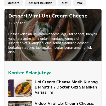
dessert
dessert kekinian
diet
viral
Dessert Viral Ubi Cream Cheese
12 konten
Desset kekinian ubi cream cheese lagi viral banget, banyak
yang rela antre lama untuk mendapatkannya di
supermarket. Dianggap lebih sehat dibanding dessert
berbahan tepung, tapi apakah benar-benar aman untuk
diet?
Konten Selanjutnya
Ubi Cream Cheese Masih Kurang
Bernutrisi? Dokter Gizi Sarankan
Variasi Ini
Video: Viral Ubi Cream Cheese,