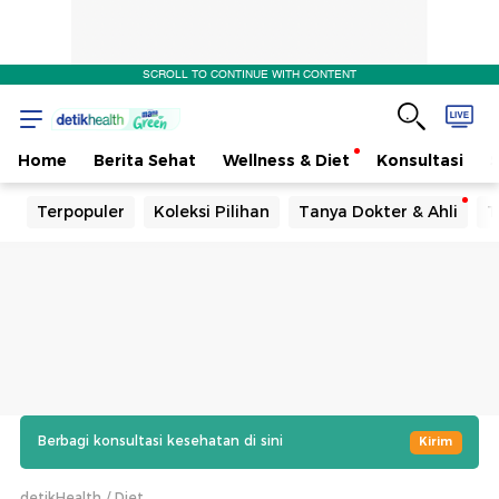
SCROLL TO CONTINUE WITH CONTENT
Home
Berita Sehat
Wellness & Diet
Konsultasi
Terpopuler
Koleksi Pilihan
Tanya Dokter & Ahli
T
Berbagi konsultasi kesehatan di sini
Kirim
detikHealth
Diet