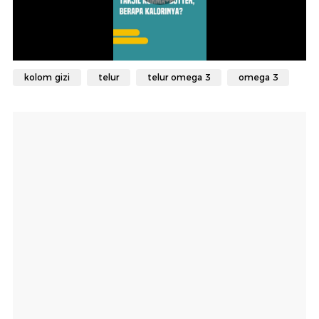
kolom gizi
telur
telur omega 3
omega 3