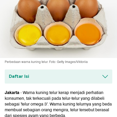
Perbedaan warna kuning telur. Foto: Getty Images/Viktoriia
Daftar Isi
Pigmen yang Membuat Kuning Telur Lebih
Oranye
Jakarta
-
Warna kuning telur kerap menjadi perhatian
konsumen, tak terkecuali pada telur-telur yang dilabeli
sebagai 'telur omega 3'. Warna kuning telurnya yang beda
membuat sebagian orang mengira, telur tersebut berasal
dari spesies ayam yang berbeda.