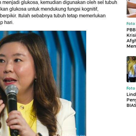
 menjadi glukosa, kemudian digunakan oleh sel tubuh
an glukosa untuk mendukung fungsi kognitif,
berpikir. Itulah sebabnya tubuh tetap memerlukan
p hari.
Foto
PBB
Kris
Afg
Mem
Foto
Lind
Peny
BIA