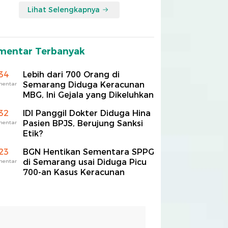
Lihat Selengkapnya
mentar Terbanyak
34
Lebih dari 700 Orang di
Semarang Diduga Keracunan
mentar
MBG, Ini Gejala yang Dikeluhkan
32
IDI Panggil Dokter Diduga Hina
Pasien BPJS, Berujung Sanksi
mentar
Etik?
23
BGN Hentikan Sementara SPPG
di Semarang usai Diduga Picu
mentar
700-an Kasus Keracunan