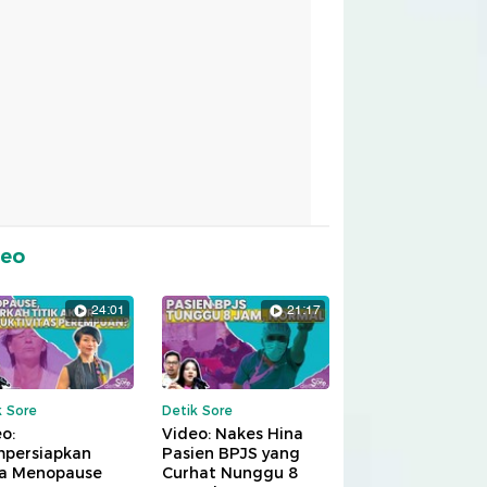
deo
24:01
21:17
k Sore
Detik Sore
o:
Video: Nakes Hina
persiapkan
Pasien BPJS yang
a Menopause
Curhat Nunggu 8