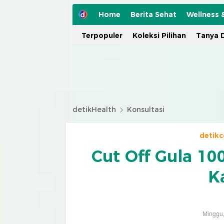
Home
Berita Sehat
Wellness 
Terpopuler
Koleksi Pilihan
Tanya D
detikHealth
Konsultasi
detik
Cut Off Gula 100
K
Minggu,