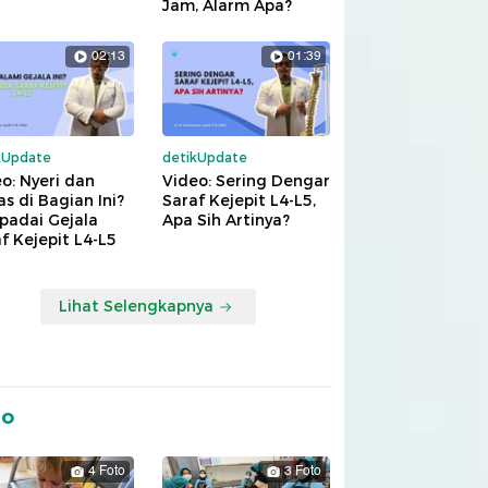
Jam, Alarm Apa?
02:13
01:39
kUpdate
detikUpdate
o: Nyeri dan
Video: Sering Dengar
s di Bagian Ini?
Saraf Kejepit L4-L5,
padai Gejala
Apa Sih Artinya?
f Kejepit L4-L5
Lihat Selengkapnya
to
4 Foto
3 Foto