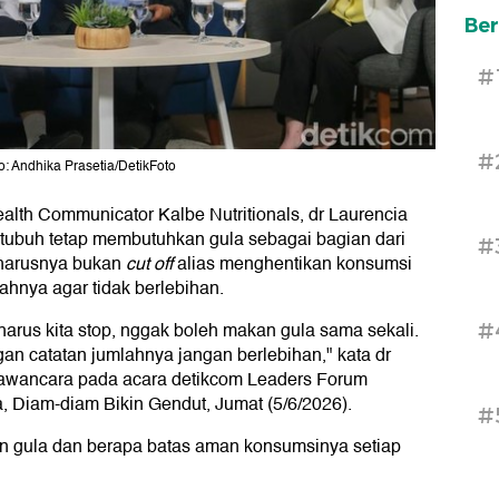
Ber
#
#
: Andhika Prasetia/DetikFoto
Health Communicator Kalbe Nutritionals, dr Laurencia
 tubuh tetap membutuhkan gula sebagai bagian dari
#
eharusnya bukan
cut off
alias menghentikan konsumsi
ahnya agar tidak berlebihan.
harus kita stop, nggak boleh makan gula sama sekali.
#
gan catatan jumlahnya jangan berlebihan," kata dr
awancara pada acara detikcom Leaders Forum
 Diam-diam Bikin Gendut, Jumat (5/6/2026).
#
n gula dan berapa batas aman konsumsinya setiap