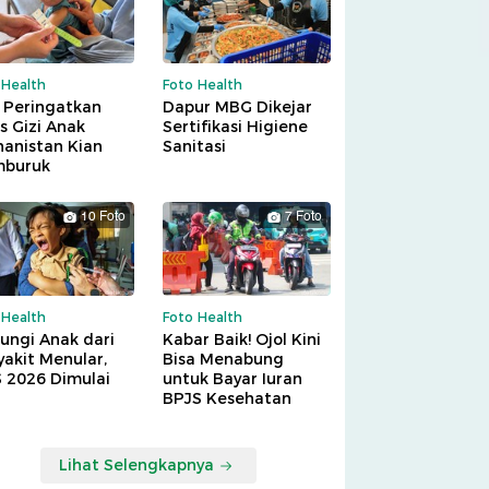
 Health
Foto Health
 Peringatkan
Dapur MBG Dikejar
is Gizi Anak
Sertifikasi Higiene
hanistan Kian
Sanitasi
buruk
10 Foto
7 Foto
 Health
Foto Health
ungi Anak dari
Kabar Baik! Ojol Kini
akit Menular,
Bisa Menabung
S 2026 Dimulai
untuk Bayar Iuran
BPJS Kesehatan
Lihat Selengkapnya