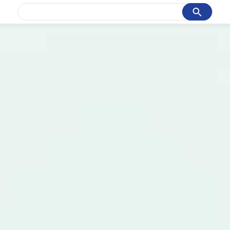
Cancel
Yang sedang ramai dicari
#1
gempa hari ini
#2
gempa
#3
prabowo
#4
iran
#5
demo
Promoted
Terakhir yang dicari
Loading...