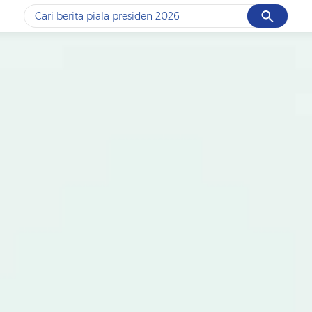
Cancel
Yang sedang ramai dicari
#1
data live draw sgp
#2
piala presiden 2026
#3
prabowo
#4
iran
#5
gempa hari ini
Promoted
Terakhir yang dicari
Loading...