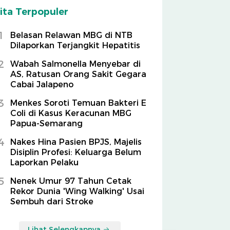
ita Terpopuler
1
Belasan Relawan MBG di NTB
Dilaporkan Terjangkit Hepatitis
2
Wabah Salmonella Menyebar di
AS, Ratusan Orang Sakit Gegara
Cabai Jalapeno
3
Menkes Soroti Temuan Bakteri E
Coli di Kasus Keracunan MBG
Papua-Semarang
4
Nakes Hina Pasien BPJS, Majelis
Disiplin Profesi: Keluarga Belum
Laporkan Pelaku
5
Nenek Umur 97 Tahun Cetak
Rekor Dunia 'Wing Walking' Usai
Sembuh dari Stroke
Lihat Selengkapnya