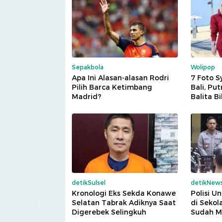
Sepakbola
Wolipop
Apa Ini Alasan-alasan Rodri
7 Foto S
Pilih Barca Ketimbang
Bali, Pu
Madrid?
Balita B
detikSulsel
detikNew
Kronologi Eks Sekda Konawe
Polisi U
Selatan Tabrak Adiknya Saat
di Sekol
Digerebek Selingkuh
Sudah M