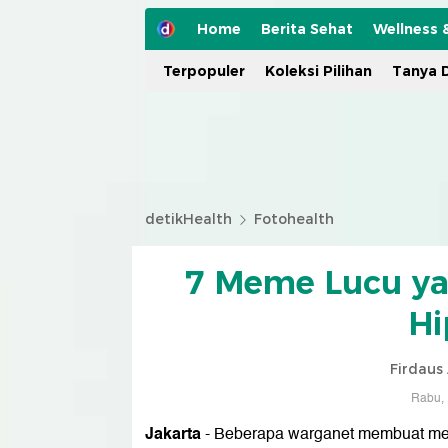
Home
Berita Sehat
Wellness 
Terpopuler
Koleksi Pilihan
Tanya D
detikHealth
Fotohealth
7 Meme Lucu ya
Hi
Firdaus
Rabu, 
Jakarta
- Beberapa warganet membuat meme 