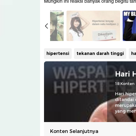
Mungkin ini reaksi banyak orang begitu tahu 
hipertensi
tekanan darah tinggi
ha
Hari 
18 Konten
Hari hipe
ditandai 
merupakan
yang mem
Konten Selanjutnya