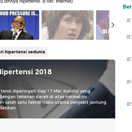
dirinya hipertensi. (Foto: Internet)
Ber
#
#
ri hipertensi sedunia
#
Hipertensi 2018
#
rtensi diperingati tiap 17 Mei. Kondisi yang
dengan tekanan darah di atas normal ini
 salah satu faktor risiko utama penyakit jantung
#
atikan.