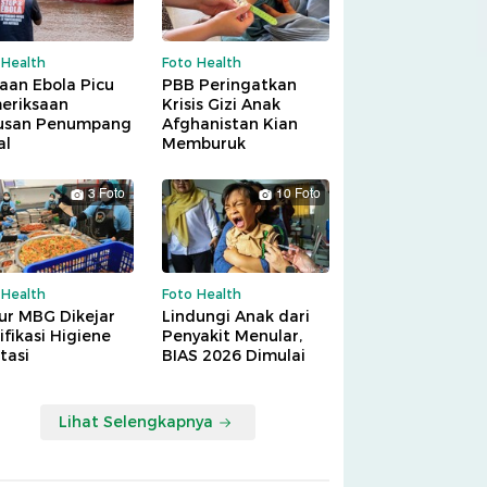
 Health
Foto Health
aan Ebola Picu
PBB Peringatkan
eriksaan
Krisis Gizi Anak
usan Penumpang
Afghanistan Kian
al
Memburuk
3 Foto
10 Foto
 Health
Foto Health
ur MBG Dikejar
Lindungi Anak dari
ifikasi Higiene
Penyakit Menular,
tasi
BIAS 2026 Dimulai
Lihat Selengkapnya