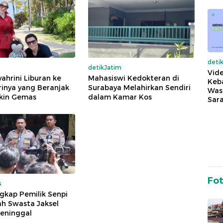
deti
detikJatim
Vide
yahrini Liburan ke
Mahasiswi Kedokteran di
Keba
trinya yang Beranjak
Surabaya Melahirkan Sendiri
Was
ikin Gemas
dalam Kamar Kos
Sara
Fo
s
ngkap Pemilik Senpi
ah Swasta Jaksel
eninggal