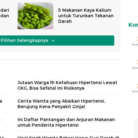
dari
5 Makanan Kaya Kalium
 dan
untuk Turunkan Tekanan
Darah
Ko
i Pilihan Selengkapnya
Ko
Ko
Jutaan Warga RI Ketahuan Hipertensi Lewat
CKG, Bisa Sefatal Ini Risikonya
Ko
a
Cerita Wanita yang Abaikan Hipertensi,
Berujung Kena Penyakit Ginjal
s
Ini Daftar Pantangan dan Anjuran Makanan
untuk Penderita Hipertensi
ta
Viral Kisah Wanita Bekasi Harus Cuci Darah di