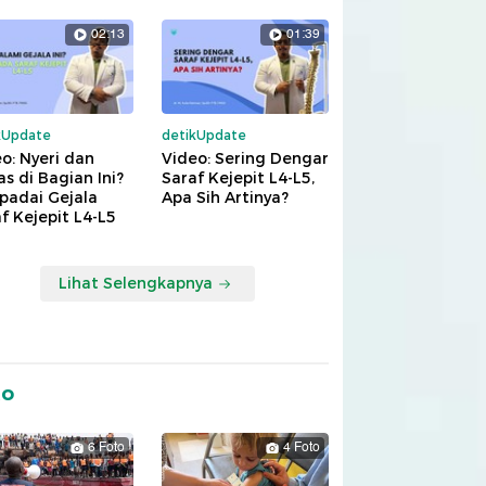
02:13
01:39
kUpdate
detikUpdate
o: Nyeri dan
Video: Sering Dengar
s di Bagian Ini?
Saraf Kejepit L4-L5,
padai Gejala
Apa Sih Artinya?
f Kejepit L4-L5
Lihat Selengkapnya
to
6 Foto
4 Foto