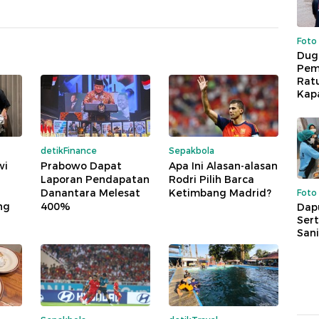
Foto
Dug
Pem
Rat
Kap
detikFinance
Sepakbola
wi
Prabowo Dapat
Apa Ini Alasan-alasan
Laporan Pendapatan
Rodri Pilih Barca
Danantara Melesat
Ketimbang Madrid?
Foto
ng
400%
Dap
Sert
Sani