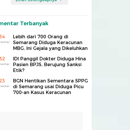
mentar Terbanyak
34
Lebih dari 700 Orang di
Semarang Diduga Keracunan
mentar
MBG, Ini Gejala yang Dikeluhkan
32
IDI Panggil Dokter Diduga Hina
Pasien BPJS, Berujung Sanksi
mentar
Etik?
23
BGN Hentikan Sementara SPPG
di Semarang usai Diduga Picu
mentar
700-an Kasus Keracunan