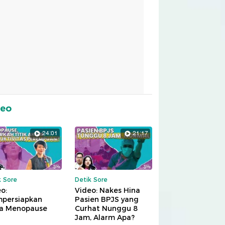
deo
24:01
21:17
k Sore
Detik Sore
o:
Video: Nakes Hina
persiapkan
Pasien BPJS yang
a Menopause
Curhat Nunggu 8
Jam, Alarm Apa?