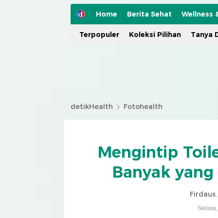
Home
Berita Sehat
Wellness 
Terpopuler
Koleksi Pilihan
Tanya D
detikHealth
Fotohealth
Mengintip Toil
Banyak yang
Firdaus
Selasa,