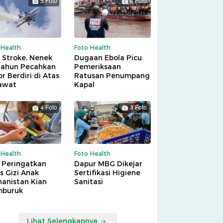
5 Foto
6 Foto
 Health
Foto Health
 Stroke, Nenek
Dugaan Ebola Picu
Tahun Pecahkan
Pemeriksaan
r Berdiri di Atas
Ratusan Penumpang
awat
Kapal
4 Foto
3 Foto
 Health
Foto Health
 Peringatkan
Dapur MBG Dikejar
is Gizi Anak
Sertifikasi Higiene
hanistan Kian
Sanitasi
buruk
Lihat Selengkapnya