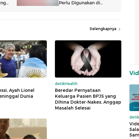
Selengkapnya
Vi
a
detikHealth
ssi, Ayah Lionel
Beredar Pernyataan
eninggal Dunia
Keluarga Pasien BPJS yang
Dihina Dokter-Nakes, Anggap
Masalah Selesai
deti
Vide
Sala
Sam