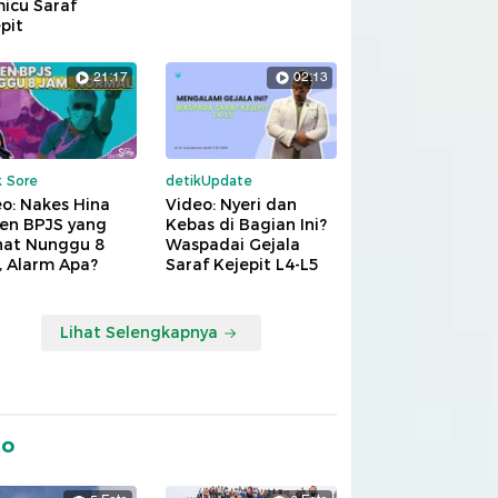
icu Saraf
pit
21:17
02:13
k Sore
detikUpdate
o: Nakes Hina
Video: Nyeri dan
ien BPJS yang
Kebas di Bagian Ini?
hat Nunggu 8
Waspadai Gejala
, Alarm Apa?
Saraf Kejepit L4-L5
Lihat Selengkapnya
to