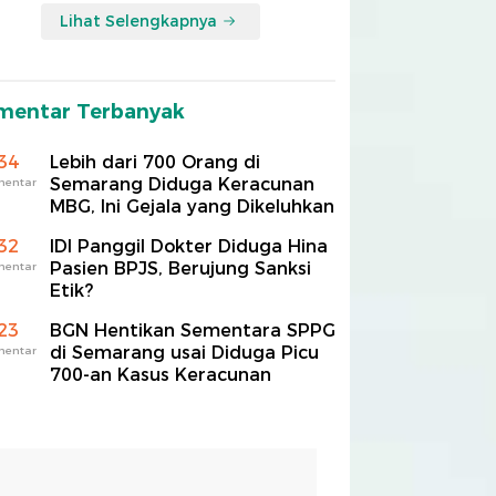
Lihat Selengkapnya
mentar Terbanyak
34
Lebih dari 700 Orang di
Semarang Diduga Keracunan
mentar
MBG, Ini Gejala yang Dikeluhkan
32
IDI Panggil Dokter Diduga Hina
Pasien BPJS, Berujung Sanksi
mentar
Etik?
23
BGN Hentikan Sementara SPPG
di Semarang usai Diduga Picu
mentar
700-an Kasus Keracunan