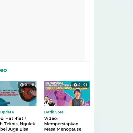
deo
01:19
24:01
kUpdate
Detik Sore
o: Hati-hati!
Video:
h Teknik, Ngulek
Mempersiapkan
bel Juga Bisa
Masa Menopause