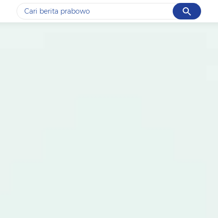
Cancel
Yang sedang ramai dicari
#1
data live draw sgp
#2
kebakaran
#3
prabowo
#4
iran
#5
gempa hari ini
Promoted
Terakhir yang dicari
Loading...