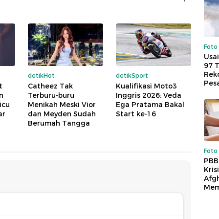
Foto
Usai
97 
Reko
detikHot
detikSport
Pes
t
Catheez Tak
Kualifikasi Moto3
n
Terburu-buru
Inggris 2026: Veda
icu
Menikah Meski Vior
Ega Pratama Bakal
ar
dan Meyden Sudah
Start ke-16
Berumah Tangga
Foto
PBB
Kris
Afg
Mem