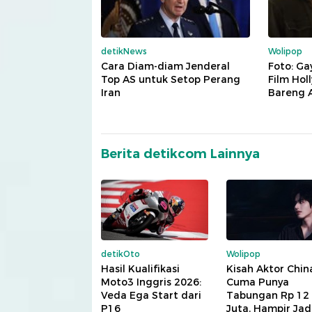
detikNews
Wolipop
Cara Diam-diam Jenderal
Foto: G
Top AS untuk Setop Perang
Film Ho
Iran
Bareng 
Berita detikcom Lainnya
detikOto
Wolipop
Hasil Kualifikasi
Kisah Aktor Chin
Moto3 Inggris 2026:
Cuma Punya
Veda Ega Start dari
Tabungan Rp 12
P16
Juta, Hampir Jad