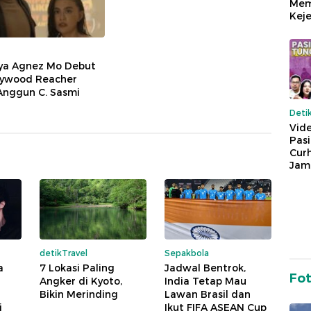
Mem
Keje
aya Agnez Mo Debut
llywood Reacher
Anggun C. Sasmi
Deti
Vide
Pas
Cur
Jam
detikTravel
Sepakbola
a
7 Lokasi Paling
Jadwal Bentrok,
Fo
Angker di Kyoto,
India Tetap Mau
Bikin Merinding
Lawan Brasil dan
i
Ikut FIFA ASEAN Cup