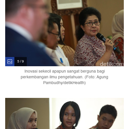
5 / 9
Inovasi sekecil apapun sangat berguna bagi
perkembangan ilmu pengetahuan. (Foto: Agung
Pambudhy/detikHealth)