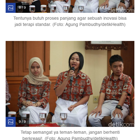
8 / 9
Tentunya butuh proses panjang agar sebuah inovasi bisa
jadi terapi standar. (Foto: Agung Pambudhy/detikHealth)
9 / 9
Tetap semangat ya teman-teman, jangan berhenti
berkreasi!. (Foto: Agung Pambudhy/detikHealth)