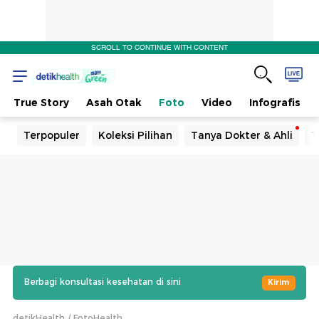
SCROLL TO CONTINUE WITH CONTENT
True Story
Asah Otak
Foto
Video
Infografis
Terpopuler
Koleksi Pilihan
Tanya Dokter & Ahli
T
Berbagi konsultasi kesehatan di sini
Kirim
detikHealth
FotoHealth