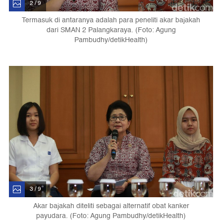
2 / 9
Termasuk di antaranya adalah para peneliti akar bajakah
dari SMAN 2 Palangkaraya. (Foto: Agung
Pambudhy/detikHealth)
3 / 9
Akar bajakah diteliti sebagai alternatif obat kanker
payudara. (Foto: Agung Pambudhy/detikHealth)