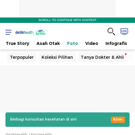
SCROLL TO CONTINUE WITH CONTENT
True Story
Asah Otak
Foto
Video
Infografis
Terpopuler
Koleksi Pilihan
Tanya Dokter & Ahli
T
Berbagi konsultasi kesehatan di sini
Kirim
detikHealth
FotoHealth