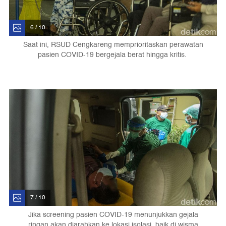
6 / 10
Saat ini, RSUD Cengkareng memprioritaskan perawatan
pasien COVID-19 bergejala berat hingga kritis.
7 / 10
Jika screening pasien COVID-19 menunjukkan gejala
ringan akan diarahkan ke lokasi isolasi, baik di wisma