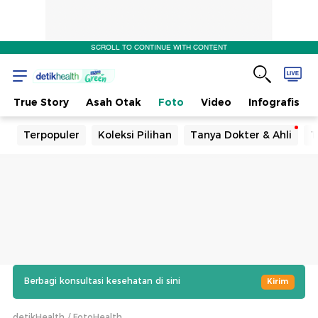
SCROLL TO CONTINUE WITH CONTENT
True Story
Asah Otak
Foto
Video
Infografis
Terpopuler
Koleksi Pilihan
Tanya Dokter & Ahli
T
Berbagi konsultasi kesehatan di sini
Kirim
detikHealth
FotoHealth