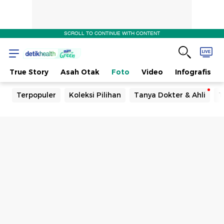
SCROLL TO CONTINUE WITH CONTENT
True Story
Asah Otak
Foto
Video
Infografis
Terpopuler
Koleksi Pilihan
Tanya Dokter & Ahli
T