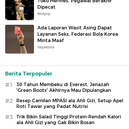
Toko Hermes, Pegawai Berakhir
Dipecat
Wolipop
Ada Laporan Wasit Asing Dapat
Layanan Seks, Federasi Bola Korea
Minta Maaf
Sepakbola
Berita Terpopuler
#1
30 Tahun Membeku di Everest, Jenazah
'Green Boots' Akhirnya Mau Dipulangkan
#2
Resep Camilan MPASI ala Ahli Gizi, Setup Apel
Roti Tawar yang Padat Nutrisi
#3
Trik Bikin Salad Tinggi Protein-Rendah Kalori
ala Ahli Gizi yang Gak Bikin Bosan