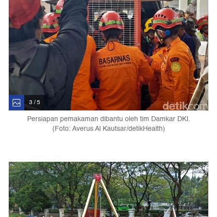
3 / 5
Persiapan pemakaman dibantu oleh tim Damkar DKI.
(Foto: Averus Al Kautsar/detikHealth)