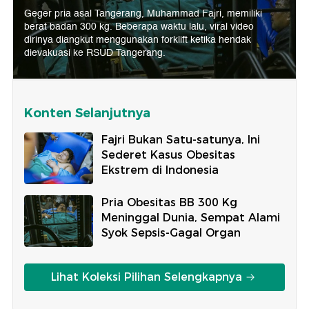
Geger pria asal Tangerang, Muhammad Fajri, memiliki
berat badan 300 kg. Beberapa waktu lalu, viral video
dirinya diangkut menggunakan forklift ketika hendak
dievakuasi ke RSUD Tangerang.
Konten Selanjutnya
Fajri Bukan Satu-satunya, Ini
Sederet Kasus Obesitas
Ekstrem di Indonesia
Pria Obesitas BB 300 Kg
Meninggal Dunia, Sempat Alami
Syok Sepsis-Gagal Organ
Lihat Koleksi Pilihan Selengkapnya