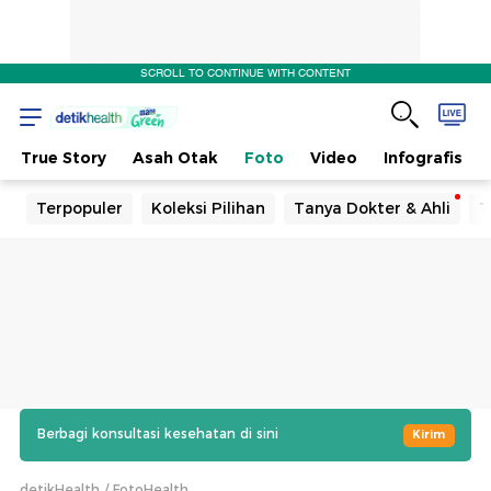
SCROLL TO CONTINUE WITH CONTENT
True Story
Asah Otak
Foto
Video
Infografis
Terpopuler
Koleksi Pilihan
Tanya Dokter & Ahli
T
Berbagi konsultasi kesehatan di sini
Kirim
detikHealth
FotoHealth