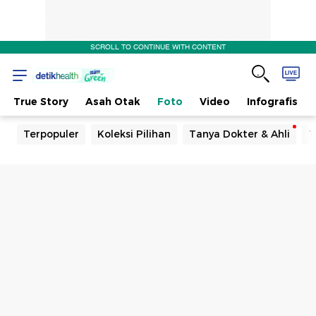
SCROLL TO CONTINUE WITH CONTENT
True Story
Asah Otak
Foto
Video
Infografis
Terpopuler
Koleksi Pilihan
Tanya Dokter & Ahli
T