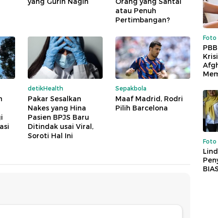
yang Gurih Nagih
Orang yang Santai
atau Penuh
Pertimbangan?
Foto
PBB
Kris
Afg
Mem
detikHealth
Sepakbola
h
Pakar Sesalkan
Maaf Madrid, Rodri
Nakes yang Hina
Pilih Barcelona
i
Pasien BPJS Baru
asi
Ditindak usai Viral,
Soroti Hal Ini
Foto
Lind
Peny
BIA