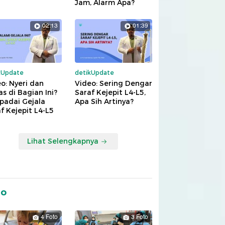
Jam, Alarm Apa?
02:13
01:39
kUpdate
detikUpdate
o: Nyeri dan
Video: Sering Dengar
s di Bagian Ini?
Saraf Kejepit L4-L5,
padai Gejala
Apa Sih Artinya?
f Kejepit L4-L5
Lihat Selengkapnya
to
4 Foto
3 Foto