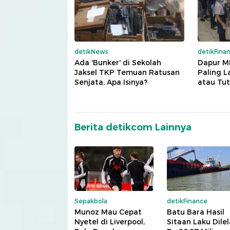
detikNews
detikFina
Ada 'Bunker' di Sekolah
Dapur M
Jaksel TKP Temuan Ratusan
Paling 
Senjata, Apa Isinya?
atau Tu
Berita detikcom Lainnya
Sepakbola
detikFinance
Munoz Mau Cepat
Batu Bara Hasil
Nyetel di Liverpool,
Sitaan Laku Dile