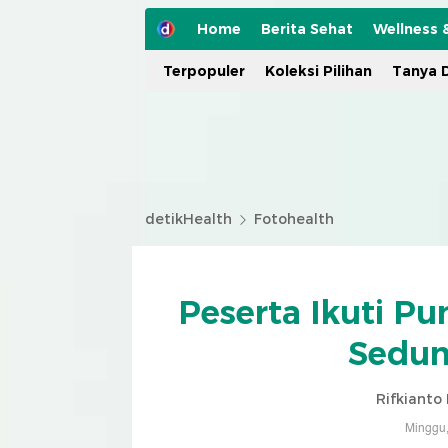
Home
Berita Sehat
Wellness 
Terpopuler
Koleksi Pilihan
Tanya D
detikHealth
Fotohealth
Peserta Ikuti P
Sedun
Rifkianto
Minggu,