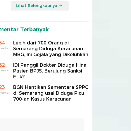
Lihat Selengkapnya
mentar Terbanyak
34
Lebih dari 700 Orang di
Semarang Diduga Keracunan
mentar
MBG, Ini Gejala yang Dikeluhkan
32
IDI Panggil Dokter Diduga Hina
Pasien BPJS, Berujung Sanksi
mentar
Etik?
23
BGN Hentikan Sementara SPPG
di Semarang usai Diduga Picu
mentar
700-an Kasus Keracunan