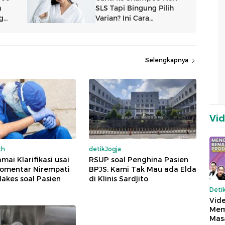
Selengkapnya
Vi
th
detikJogja
mai Klarifikasi usai
RSUP soal Penghina Pasien
omentar Nirempati
BPJS: Kami Tak Mau ada Elda
akes soal Pasien
di Klinis Sardjito
Deti
Vide
Mem
Mas