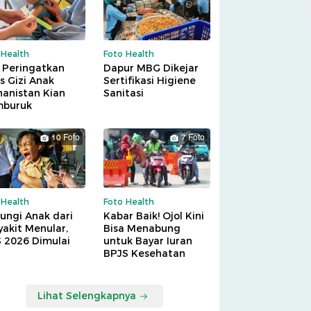
 Health
Foto Health
 Peringatkan
Dapur MBG Dikejar
is Gizi Anak
Sertifikasi Higiene
hanistan Kian
Sanitasi
buruk
10 Foto
7 Foto
 Health
Foto Health
ungi Anak dari
Kabar Baik! Ojol Kini
akit Menular,
Bisa Menabung
S 2026 Dimulai
untuk Bayar Iuran
BPJS Kesehatan
Lihat Selengkapnya