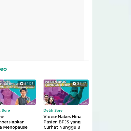
deo
24:01
21:17
k Sore
Detik Sore
o:
Video: Nakes Hina
persiapkan
Pasien BPJS yang
a Menopause
Curhat Nunggu 8