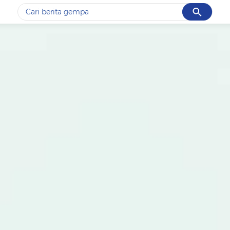
Cancel
Yang sedang ramai dicari
#1
gempa hari ini
#2
gempa
#3
prabowo
#4
iran
#5
demo
Promoted
Terakhir yang dicari
Loading...