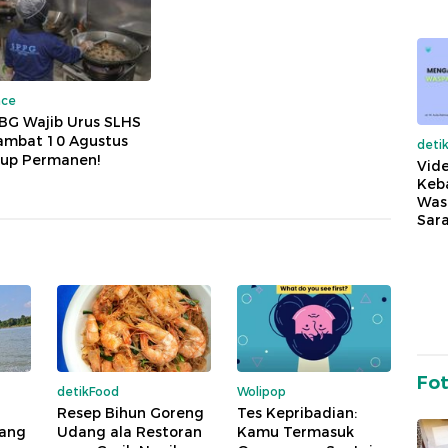
nce
BG Wajib Urus SLHS
Lambat 10 Agustus
deti
tup Permanen!
Vide
Keba
Was
Sara
Fo
detikFood
Wolipop
Resep Bihun Goreng
Tes Kepribadian:
lang
Udang ala Restoran
Kamu Termasuk