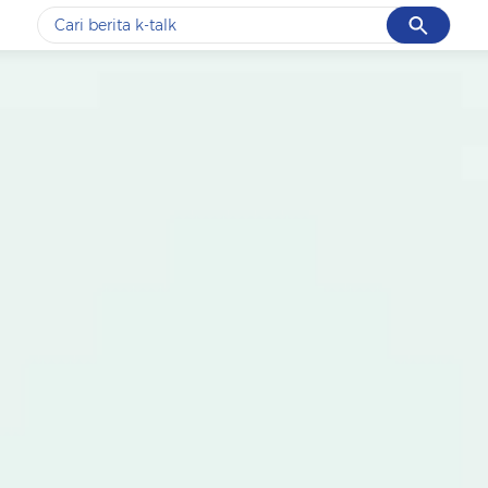
Cancel
Yang sedang ramai dicari
#1
data live draw sgp
#2
k-talk
#3
kebakaran
#4
prabowo
#5
gempa hari ini
Promoted
Terakhir yang dicari
Loading...