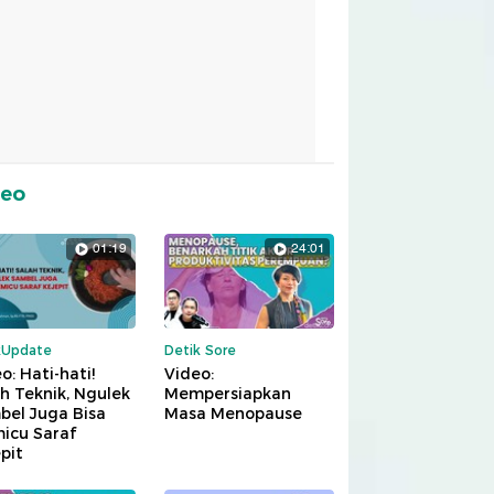
deo
01:19
24:01
kUpdate
Detik Sore
o: Hati-hati!
Video:
h Teknik, Ngulek
Mempersiapkan
bel Juga Bisa
Masa Menopause
icu Saraf
pit