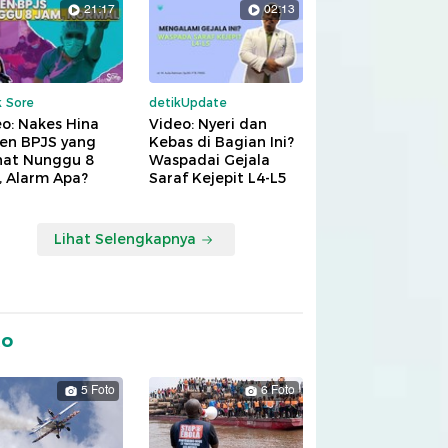
21:17
02:13
k Sore
detikUpdate
o: Nakes Hina
Video: Nyeri dan
ien BPJS yang
Kebas di Bagian Ini?
hat Nunggu 8
Waspadai Gejala
, Alarm Apa?
Saraf Kejepit L4-L5
Lihat Selengkapnya
to
5 Foto
6 Foto