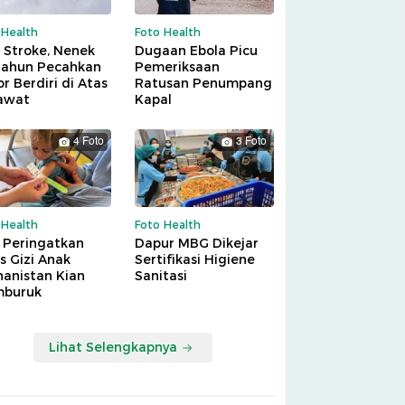
 Health
Foto Health
 Stroke, Nenek
Dugaan Ebola Picu
Tahun Pecahkan
Pemeriksaan
r Berdiri di Atas
Ratusan Penumpang
awat
Kapal
4 Foto
3 Foto
 Health
Foto Health
 Peringatkan
Dapur MBG Dikejar
is Gizi Anak
Sertifikasi Higiene
hanistan Kian
Sanitasi
buruk
Lihat Selengkapnya