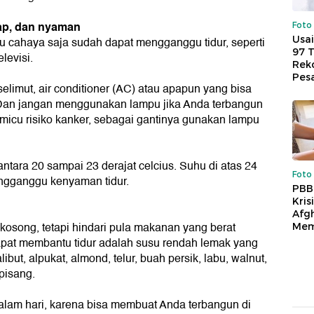
lap, dan nyaman
Foto
Usai
au cahaya saja sudah dapat mengganggu tidur, seperti
97 
levisi.
Reko
Pes
selimut, air conditioner (AC) atau apapun yang bisa
. Dan jangan menggunakan lampu jika Anda terbangun
micu risiko kanker, sebagai gantinya gunakan lampu
ntara 20 sampai 23 derajat celcius. Suhu di atas 24
Foto
engganggu kenyaman tidur.
PBB
Kris
Afg
 kosong, tetapi hindari pula makanan yang berat
Mem
pat membantu tidur adalah susu rendah lemak yang
but, alpukat, almond, telur, buah persik, labu, walnut,
pisang.
malam hari, karena bisa membuat Anda terbangun di