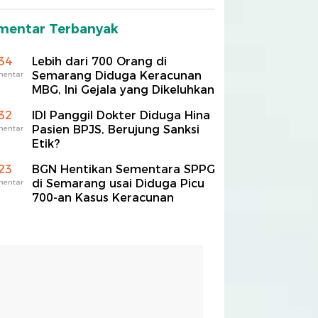
mentar Terbanyak
34
Lebih dari 700 Orang di
Semarang Diduga Keracunan
mentar
MBG, Ini Gejala yang Dikeluhkan
32
IDI Panggil Dokter Diduga Hina
Pasien BPJS, Berujung Sanksi
mentar
Etik?
23
BGN Hentikan Sementara SPPG
di Semarang usai Diduga Picu
mentar
700-an Kasus Keracunan