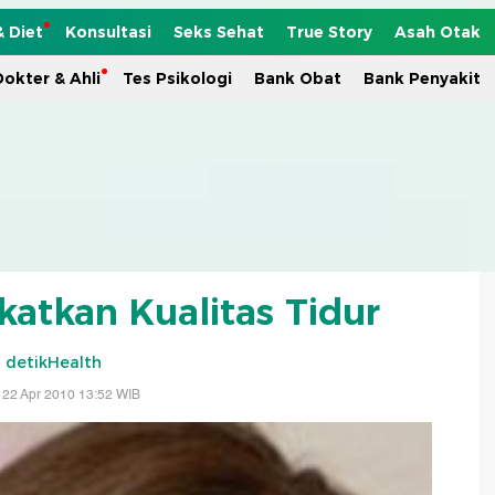
& Diet
Konsultasi
Seks Sehat
True Story
Asah Otak
okter & Ahli
Tes Psikologi
Bank Obat
Bank Penyakit
katkan Kualitas Tidur
-
detikHealth
 22 Apr 2010 13:52 WIB