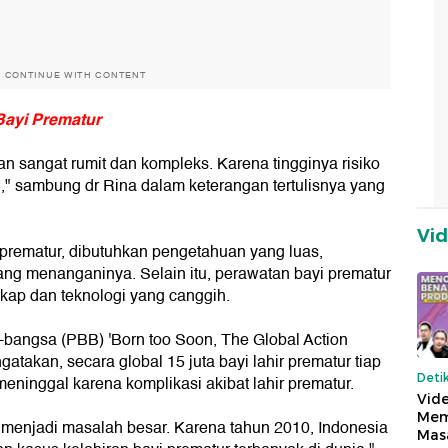
O CONTINUE WITH CONTENT
Bayi Prematur
an sangat rumit dan kompleks. Karena tingginya risiko
il," sambung dr Rina dalam keterangan tertulisnya yang
Vi
prematur, dibutuhkan pengetahuan yang luas,
ang menanganinya. Selain itu, perawatan bayi prematur
ap dan teknologi yang canggih.
bangsa (PBB) 'Born too Soon, The Global Action
gatakan, secara global 15 juta bayi lahir prematur tiap
Deti
 meninggal karena komplikasi akibat lahir prematur.
Vide
Mem
h menjadi masalah besar. Karena tahun 2010, Indonesia
Mas