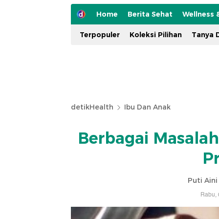
Home
Berita Sehat
Wellness 
Terpopuler
Koleksi Pilihan
Tanya D
detikHealth
Ibu Dan Anak
Berbagai Masalah
P
Puti Ain
Rabu, 