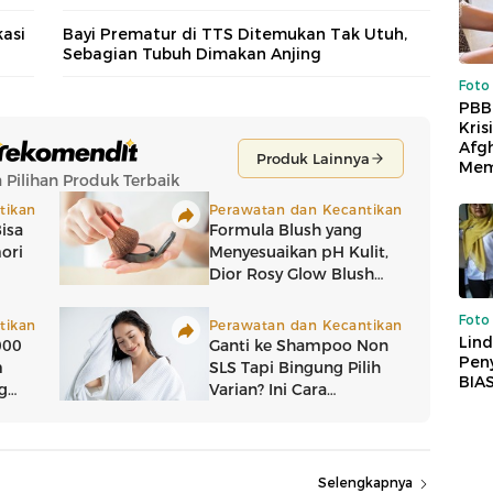
kasi
Bayi Prematur di TTS Ditemukan Tak Utuh,
Sebagian Tubuh Dimakan Anjing
Foto
PBB
Kris
Afg
Mem
Foto
Lind
Peny
BIA
Selengkapnya