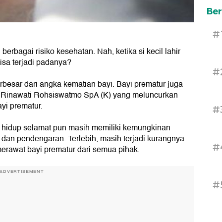
Ber
#
 berbagai risiko kesehatan. Nah, ketika si kecil lahir
isa terjadi padanya?
#
esar dari angka kematian bayi. Bayi prematur juga
dr Rinawati Rohsiswatmo SpA (K) yang meluncurkan
ayi prematur.
#
 hidup selamat pun masih memiliki kemungkinan
 dan pendengaran. Terlebih, masih terjadi kurangnya
#
erawat bayi prematur dari semua pihak.
ADVERTISEMENT
#