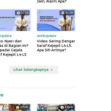
Jam, Alarm Apa?
02:13
01:39
kUpdate
detikUpdate
o: Nyeri dan
Video: Sering Dengar
s di Bagian Ini?
Saraf Kejepit L4-L5,
padai Gejala
Apa Sih Artinya?
f Kejepit L4-L5
Lihat Selengkapnya
to
4 Foto
3 Foto