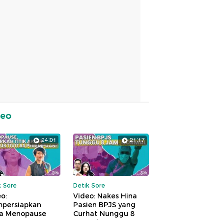
deo
24:01
21:17
k Sore
Detik Sore
o:
Video: Nakes Hina
persiapkan
Pasien BPJS yang
a Menopause
Curhat Nunggu 8