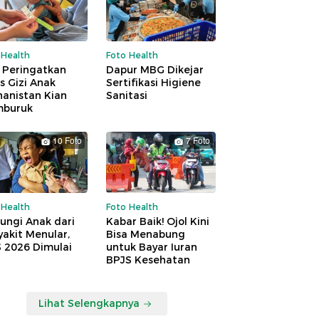
 Health
Foto Health
 Peringatkan
Dapur MBG Dikejar
is Gizi Anak
Sertifikasi Higiene
hanistan Kian
Sanitasi
buruk
10 Foto
7 Foto
 Health
Foto Health
ungi Anak dari
Kabar Baik! Ojol Kini
akit Menular,
Bisa Menabung
S 2026 Dimulai
untuk Bayar Iuran
BPJS Kesehatan
Lihat Selengkapnya