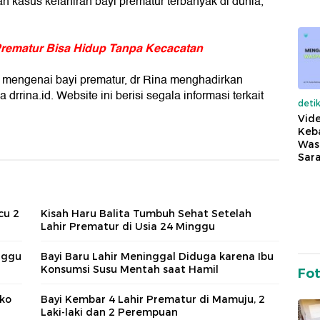
 kasus kelahiran bayi prematur terbanyak di dunia,"
Prematur Bisa Hidup Tanpa Kecacatan
mengenai bayi prematur, dr Rina menghadirkan
drrina.id. Website ini berisi segala informasi terkait
deti
Vide
Keba
Was
Sara
cu 2
Kisah Haru Balita Tumbuh Sehat Setelah
Lahir Prematur di Usia 24 Minggu
nggu
Bayi Baru Lahir Meninggal Diduga karena Ibu
Konsumsi Susu Mentah saat Hamil
Fo
iko
Bayi Kembar 4 Lahir Prematur di Mamuju, 2
Laki-laki dan 2 Perempuan