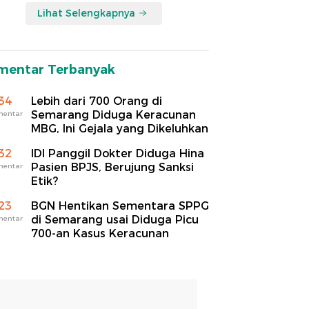
Lihat Selengkapnya
mentar Terbanyak
34
Lebih dari 700 Orang di
Semarang Diduga Keracunan
mentar
MBG, Ini Gejala yang Dikeluhkan
32
IDI Panggil Dokter Diduga Hina
Pasien BPJS, Berujung Sanksi
mentar
Etik?
23
BGN Hentikan Sementara SPPG
di Semarang usai Diduga Picu
mentar
700-an Kasus Keracunan