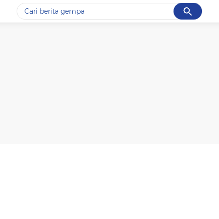
Cancel
Yang sedang ramai dicari
#1
gempa hari ini
#2
gempa
#3
prabowo
#4
iran
#5
demo
Promoted
Terakhir yang dicari
Loading...