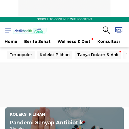
SCROLL TO CONTINUE WITH CONTENT
Home
Berita Sehat
Wellness & Diet
Konsultasi
Terpopuler
Koleksi Pilihan
Tanya Dokter & Ahli
T
KOLEKSI PILIHAN
Pandemi Senyap Antibiotik
3 konten