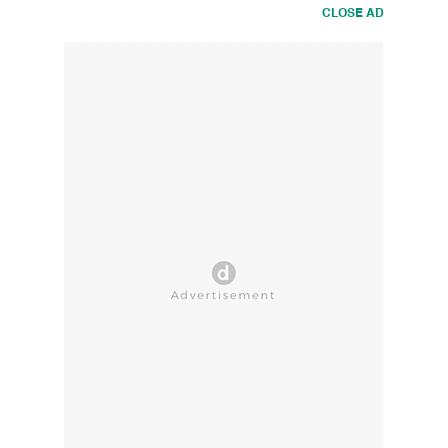
Fokus
CLOSE AD
-
Pandemi
Senyap
Antibiotik