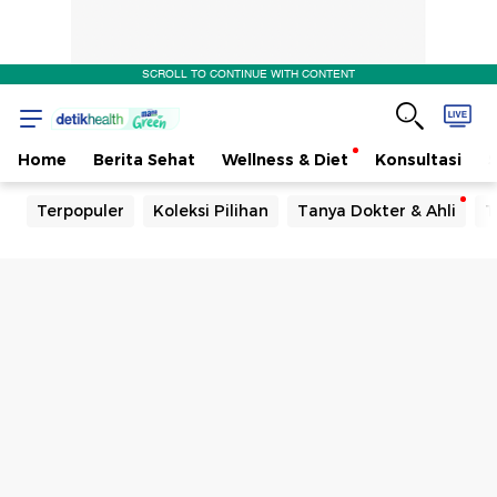
SCROLL TO CONTINUE WITH CONTENT
Home
Berita Sehat
Wellness & Diet
Konsultasi
Terpopuler
Koleksi Pilihan
Tanya Dokter & Ahli
T