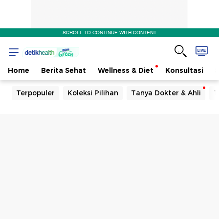
SCROLL TO CONTINUE WITH CONTENT
Home
Berita Sehat
Wellness & Diet
Konsultasi
Terpopuler
Koleksi Pilihan
Tanya Dokter & Ahli
T