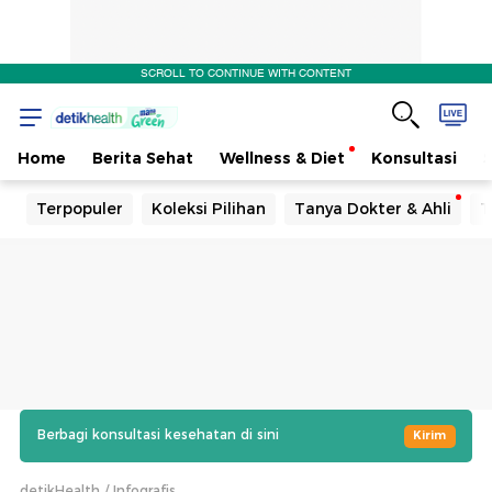
SCROLL TO CONTINUE WITH CONTENT
Home
Berita Sehat
Wellness & Diet
Konsultasi
Terpopuler
Koleksi Pilihan
Tanya Dokter & Ahli
T
Berbagi konsultasi kesehatan di sini
Kirim
detikHealth
Infografis