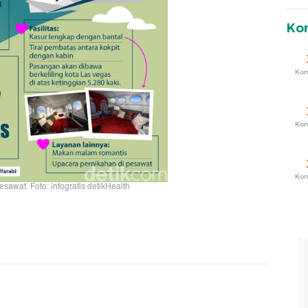
Ko
Ko
Ko
Ko
sawat. Foto: infografis detikHealth