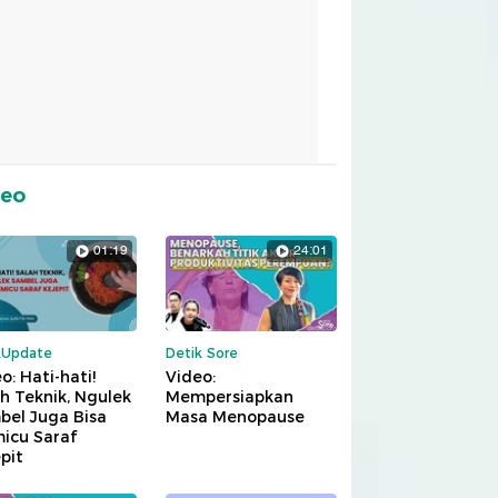
deo
01:19
24:01
kUpdate
Detik Sore
o: Hati-hati!
Video:
h Teknik, Ngulek
Mempersiapkan
bel Juga Bisa
Masa Menopause
icu Saraf
pit