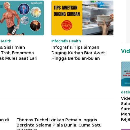
 Health
Infografis Health
s: Sisi Ilmiah
Infografis: Tips Simpan
Vi
 Trot, Fenomena
Daging Kurban Biar Awet
k Mules Saat Lari
Hingga Berbulan-bulan
deti
Vide
Sala
Sam
Mem
Keje
an di
Thomas Tuchel Izinkan Pemain Inggris
Bercinta Selama Piala Dunia, Cuma Satu