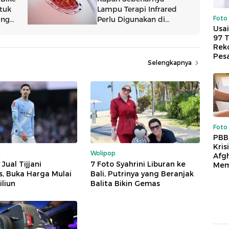
Foto
Usai
97 
Reko
Pes
Selengkapnya
Foto
PBB
Kris
a
Wolipop
Afg
Jual Tijjani
7 Foto Syahrini Liburan ke
Mem
s, Buka Harga Mulai
Bali, Putrinya yang Beranjak
iliun
Balita Bikin Gemas