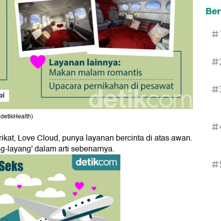
Ber
#
#
#
 detikHealth)
#
kat, Love Cloud, punya layanan bercinta di atas awan.
g-layang' dalam arti sebenarnya.
#