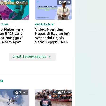
21:17
02:13
k Sore
detikUpdate
o: Nakes Hina
Video: Nyeri dan
ien BPJS yang
Kebas di Bagian Ini?
hat Nunggu 8
Waspadai Gejala
, Alarm Apa?
Saraf Kejepit L4-L5
Lihat Selengkapnya
to
5 Foto
6 Foto