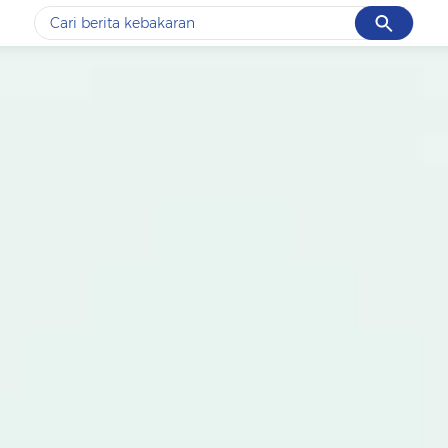
Cancel
Yang sedang ramai dicari
#1
data live draw sgp
#2
k-talk
#3
kebakaran
#4
prabowo
#5
gempa hari ini
Promoted
Terakhir yang dicari
Loading...