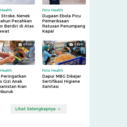
 Health
Foto Health
 Stroke, Nenek
Dugaan Ebola Picu
Tahun Pecahkan
Pemeriksaan
r Berdiri di Atas
Ratusan Penumpang
awat
Kapal
4 Foto
3 Foto
 Health
Foto Health
 Peringatkan
Dapur MBG Dikejar
is Gizi Anak
Sertifikasi Higiene
hanistan Kian
Sanitasi
buruk
Lihat Selengkapnya