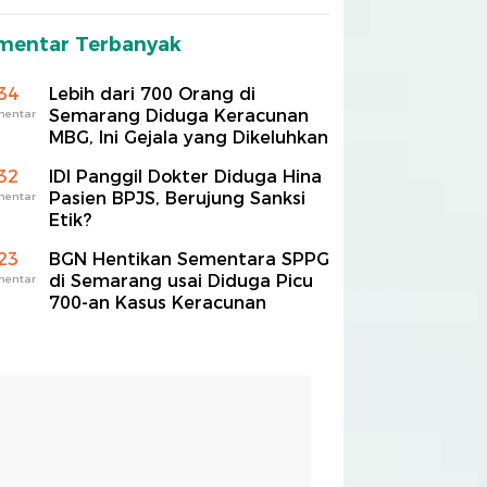
mentar Terbanyak
34
Lebih dari 700 Orang di
Semarang Diduga Keracunan
mentar
MBG, Ini Gejala yang Dikeluhkan
32
IDI Panggil Dokter Diduga Hina
Pasien BPJS, Berujung Sanksi
mentar
Etik?
23
BGN Hentikan Sementara SPPG
di Semarang usai Diduga Picu
mentar
700-an Kasus Keracunan