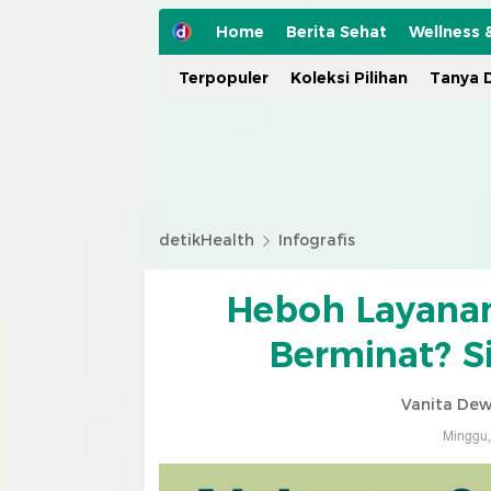
Home
Berita Sehat
Wellness 
Terpopuler
Koleksi Pilihan
Tanya D
detikHealth
Infografis
Heboh Layanan 
Berminat? S
Vanita Dew
Minggu,