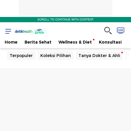
SCROLL TO CONTINUE WITH CONTENT
Home
Berita Sehat
Wellness & Diet
Konsultasi
Terpopuler
Koleksi Pilihan
Tanya Dokter & Ahli
T