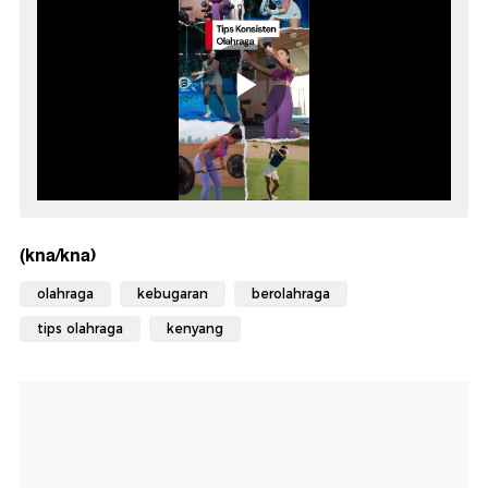
(kna/kna)
olahraga
kebugaran
berolahraga
tips olahraga
kenyang