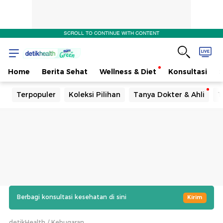
SCROLL TO CONTINUE WITH CONTENT
Home
Berita Sehat
Wellness & Diet
Konsultasi
Terpopuler
Koleksi Pilihan
Tanya Dokter & Ahli
T
Berbagi konsultasi kesehatan di sini
Kirim
detikHealth
Kebugaran