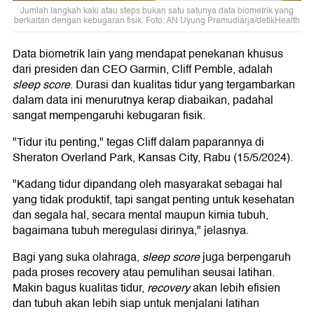
Jumlah langkah kaki atau steps bukan satu satunya data biometrik yang
berkaitan dengan kebugaran fisik. Foto: AN Uyung Pramudiarja/detikHealth
Data biometrik lain yang mendapat penekanan khusus
dari presiden dan CEO Garmin, Cliff Pemble, adalah
sleep score
. Durasi dan kualitas tidur yang tergambarkan
dalam data ini menurutnya kerap diabaikan, padahal
sangat mempengaruhi kebugaran fisik.
"Tidur itu penting," tegas Cliff dalam paparannya di
Sheraton Overland Park, Kansas City, Rabu (15/5/2024).
"Kadang tidur dipandang oleh masyarakat sebagai hal
yang tidak produktif, tapi sangat penting untuk kesehatan
dan segala hal, secara mental maupun kimia tubuh,
bagaimana tubuh meregulasi dirinya," jelasnya.
Bagi yang suka olahraga,
sleep score
juga berpengaruh
pada proses recovery atau pemulihan seusai latihan.
Makin bagus kualitas tidur,
recovery
akan lebih efisien
dan tubuh akan lebih siap untuk menjalani latihan