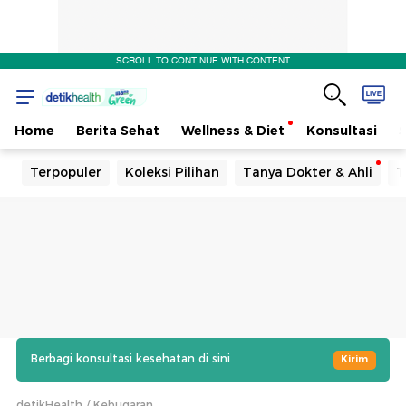
SCROLL TO CONTINUE WITH CONTENT
Home
Berita Sehat
Wellness & Diet
Konsultasi
Terpopuler
Koleksi Pilihan
Tanya Dokter & Ahli
T
Berbagi konsultasi kesehatan di sini
Kirim
detikHealth
Kebugaran