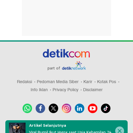
part of
Redaksi
Pedoman Media Siber
Karir
Kotak Pos
Info Iklan
Privacy Policy
Disclaimer
Download aplikasi detikcom
Artikel Selanjutnya
Viral Bumil Ikut Hyrox saat Usia Kehamilan 24