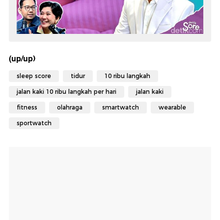
(up/up)
sleep score
tidur
10 ribu langkah
jalan kaki 10 ribu langkah per hari
jalan kaki
fitness
olahraga
smartwatch
wearable
sportwatch