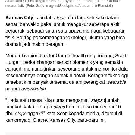
Jalan kaki 10 ribu langkah sehari banyak dipakai sebagai ukuran aktif
secara fisik. (Foto: Getty Images/iStockphoto/Alessandro Biascioli)
Kansas City
-
Jumlah
steps
atau langkah kaki dalam
sehari banyak dipakai untuk mengukur seberapa aktif
bergerak, sebagai salah satu upaya menjaga kebugaran
fisik. Seiring perkembangan teknologi, ukuran yang bisa
diamati jadi makin beragam.
Menurut senior director Garmin health engineering, Scott
Burgett, perkembangan sensor biometrik yang semakin
canggih memungkinkan seseorang untuk memonitor data
kesehatannya dengan semakin detail. Beragam teknologi
tersebut kini banyak tersemat dalam perangkat
wearable
seperti
smartwatch
.
"Pada satu masa, kita cuma mengamati
steps
(jumlah
langkah kaki). Berapa
steps
hari ini, bisa mencapai 10
ribu
steps
nggak?" kata Scott kepada media, ditemui di
kantornya di Olathe, Kansas City, baru-baru ini.