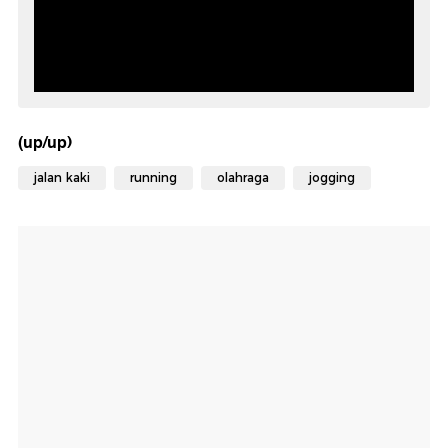
(up/up)
jalan kaki
running
olahraga
jogging