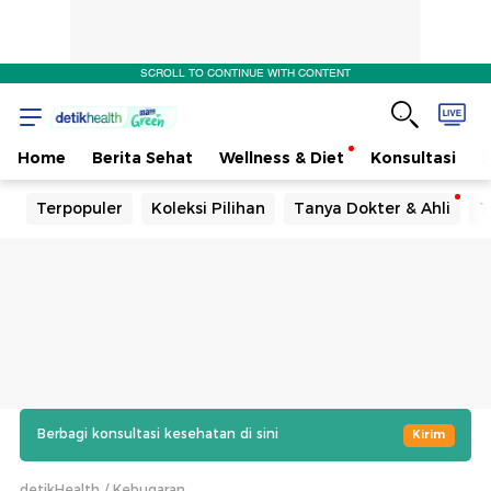
SCROLL TO CONTINUE WITH CONTENT
Home
Berita Sehat
Wellness & Diet
Konsultasi
Terpopuler
Koleksi Pilihan
Tanya Dokter & Ahli
T
Berbagi konsultasi kesehatan di sini
Kirim
detikHealth
Kebugaran