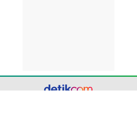
part of
Redaksi
Pedoman Media Siber
Karir
Kotak Pos
Info Iklan
Privacy Policy
Disclaimer