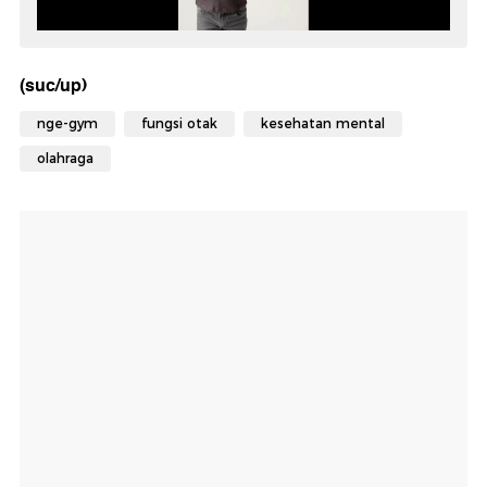
(suc/up)
nge-gym
fungsi otak
kesehatan mental
olahraga