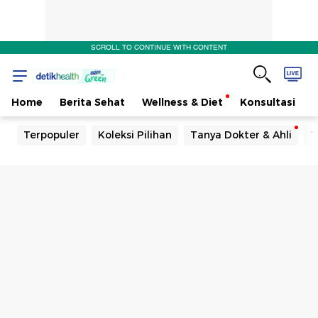
SCROLL TO CONTINUE WITH CONTENT
Home
Berita Sehat
Wellness & Diet
Konsultasi
Terpopuler
Koleksi Pilihan
Tanya Dokter & Ahli
T