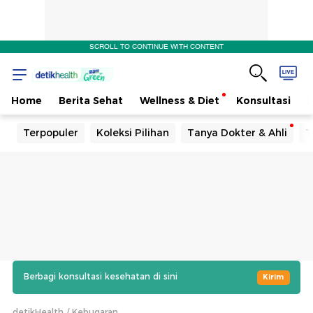
SCROLL TO CONTINUE WITH CONTENT
Home
Berita Sehat
Wellness & Diet
Konsultasi
Terpopuler
Koleksi Pilihan
Tanya Dokter & Ahli
T
Berbagi konsultasi kesehatan di sini
Kirim
detikHealth
Kebugaran