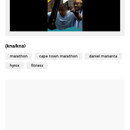
(kna/kna)
marathon
cape town marathon
daniel mananta
hyrox
fitness