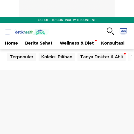
SCROLL TO CONTINUE WITH CONTENT
Home
Berita Sehat
Wellness & Diet
Konsultasi
Terpopuler
Koleksi Pilihan
Tanya Dokter & Ahli
T