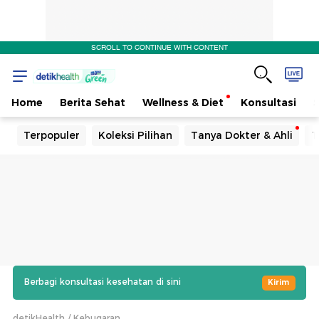
SCROLL TO CONTINUE WITH CONTENT
Home
Berita Sehat
Wellness & Diet
Konsultasi
Terpopuler
Koleksi Pilihan
Tanya Dokter & Ahli
T
Berbagi konsultasi kesehatan di sini
Kirim
detikHealth
Kebugaran