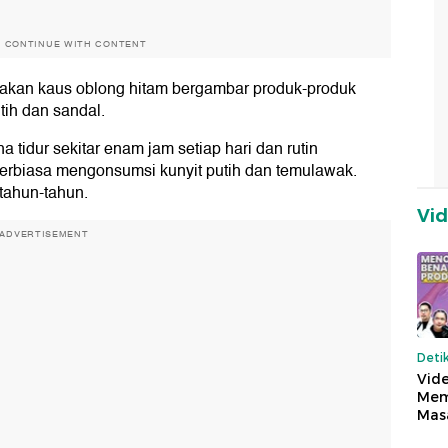
O CONTINUE WITH CONTENT
enakan kaus oblong hitam bergambar produk-produk
ih dan sandal.
 tidur sekitar enam jam setiap hari dan rutin
 terbiasa mengonsumsi kunyit putih dan temulawak.
rtahun-tahun.
Vi
ADVERTISEMENT
Deti
Vide
Mem
Mas