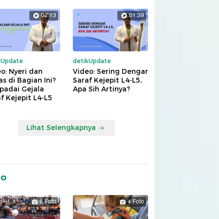
02:13
01:39
kUpdate
detikUpdate
o: Nyeri dan
Video: Sering Dengar
s di Bagian Ini?
Saraf Kejepit L4-L5,
padai Gejala
Apa Sih Artinya?
f Kejepit L4-L5
Lihat Selengkapnya
to
6 Foto
4 Foto