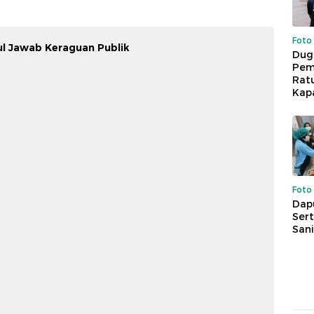
Foto
cul Jawab Keraguan Publik
Dug
Pem
Rat
Kap
Foto
Dap
Sert
Sani