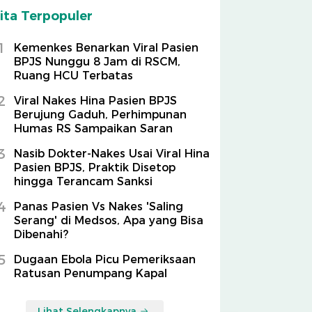
ita Terpopuler
1
Kemenkes Benarkan Viral Pasien
BPJS Nunggu 8 Jam di RSCM,
Ruang HCU Terbatas
2
Viral Nakes Hina Pasien BPJS
Berujung Gaduh, Perhimpunan
Humas RS Sampaikan Saran
3
Nasib Dokter-Nakes Usai Viral Hina
Pasien BPJS, Praktik Disetop
hingga Terancam Sanksi
4
Panas Pasien Vs Nakes 'Saling
Serang' di Medsos, Apa yang Bisa
Dibenahi?
5
Dugaan Ebola Picu Pemeriksaan
Ratusan Penumpang Kapal
Lihat Selengkapnya