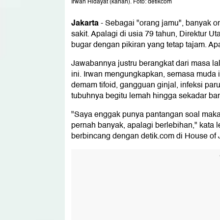
Irwan Hidayat (kanan). Foto: detikcom
Jakarta
-
Sebagai "orang jamu", banyak or
sakit. Apalagi di usia 79 tahun, Direktur 
bugar dengan pikiran yang tetap tajam. A
Jawabannya justru berangkat dari masa lal
ini. Irwan mengungkapkan, semasa muda i
demam tifoid, gangguan ginjal, infeksi par
tubuhnya begitu lemah hingga sekadar ban
"Saya enggak punya pantangan soal makana
pernah banyak, apalagi berlebihan," kata le
berbincang dengan detik.com di House of J