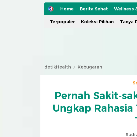
Home
Berita Sehat
Wellness 
Terpopuler
Koleksi Pilihan
Tanya D
detikHealth
Kebugaran
S
Pernah Sakit-sa
Ungkap Rahasia 
Sudr