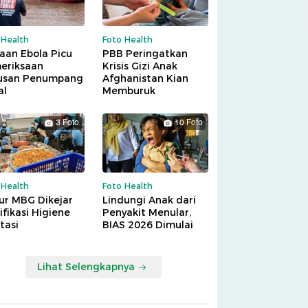
 Health
Foto Health
aan Ebola Picu
PBB Peringatkan
eriksaan
Krisis Gizi Anak
usan Penumpang
Afghanistan Kian
al
Memburuk
3 Foto
10 Foto
 Health
Foto Health
ur MBG Dikejar
Lindungi Anak dari
ifikasi Higiene
Penyakit Menular,
tasi
BIAS 2026 Dimulai
Lihat Selengkapnya