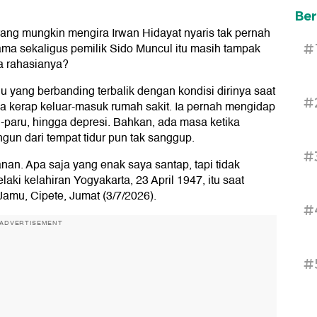
Ber
ang mungkin mengira Irwan Hidayat nyaris tak pernah
Utama sekaligus pemilik Sido Muncul itu masih tampak
#
pa rahasianya?
u yang berbanding terbalik dengan kondisi dirinya saat
#
a kerap keluar-masuk rumah sakit. Ia pernah mengidap
u-paru, hingga depresi. Bahkan, ada masa ketika
gun dari tempat tidur pun tak sanggup.
#
n. Apa saja yang enak saya santap, tapi tidak
laki kelahiran Yogyakarta, 23 April 1947, itu saat
amu, Cipete, Jumat (3/7/2026).
#
ADVERTISEMENT
#