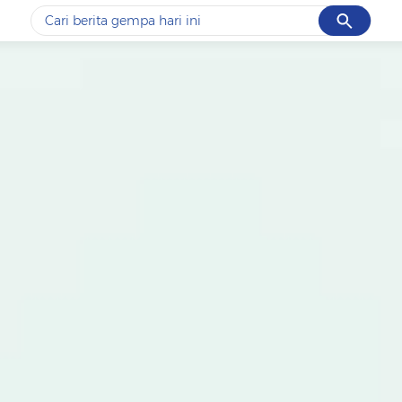
Cancel
Yang sedang ramai dicari
#1
piala presiden 2026
#2
prabowo
#3
gempa hari ini
#4
demo
#5
iran
Promoted
Terakhir yang dicari
Loading...