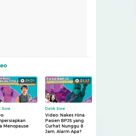
deo
24:01
21:17
k Sore
Detik Sore
o:
Video: Nakes Hina
persiapkan
Pasien BPJS yang
a Menopause
Curhat Nunggu 8
Jam, Alarm Apa?