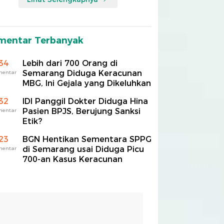
mentar Terbanyak
34
Lebih dari 700 Orang di
Semarang Diduga Keracunan
mentar
MBG, Ini Gejala yang Dikeluhkan
32
IDI Panggil Dokter Diduga Hina
Pasien BPJS, Berujung Sanksi
mentar
Etik?
23
BGN Hentikan Sementara SPPG
di Semarang usai Diduga Picu
mentar
700-an Kasus Keracunan