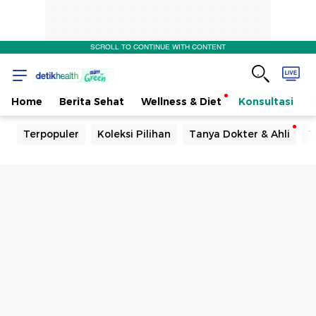
SCROLL TO CONTINUE WITH CONTENT
Home
Berita Sehat
Wellness & Diet
Konsultasi
Terpopuler
Koleksi Pilihan
Tanya Dokter & Ahli
T